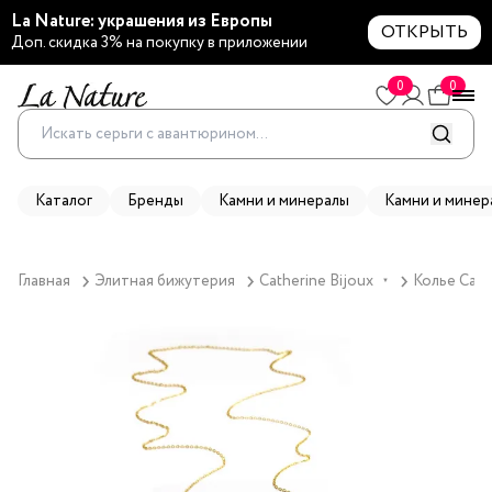
La Nature: украшения из Европы
ОТКРЫТЬ
Доп. скидка 3% на покупку в приложении
0
0
Каталог
Бренды
Камни и минералы
Камни и минер
Главная
Элитная бижутерия
Catherine Bijoux
Колье Cath
▼