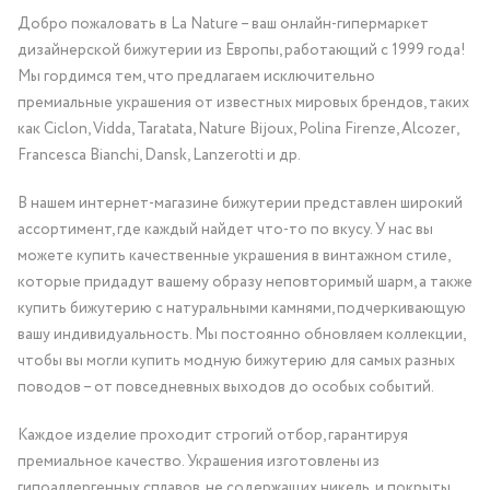
Добро пожаловать в La Nature – ваш онлайн-гипермаркет
дизайнерской бижутерии из Европы, работающий с 1999 года!
Мы гордимся тем, что предлагаем исключительно
премиальные украшения от известных мировых брендов, таких
как Ciclon, Vidda, Taratata, Nature Bijoux, Polina Firenze, Alcozer,
Francesca Bianchi, Dansk, Lanzerotti и др.
В нашем интернет-магазине бижутерии представлен широкий
ассортимент, где каждый найдет что-то по вкусу. У нас вы
можете купить качественные украшения в винтажном стиле,
которые придадут вашему образу неповторимый шарм, а также
купить бижутерию с натуральными камнями, подчеркивающую
вашу индивидуальность. Мы постоянно обновляем коллекции,
чтобы вы могли купить модную бижутерию для самых разных
поводов – от повседневных выходов до особых событий.
Каждое изделие проходит строгий отбор, гарантируя
премиальное качество. Украшения изготовлены из
гипоаллергенных сплавов, не содержащих никель, и покрыты