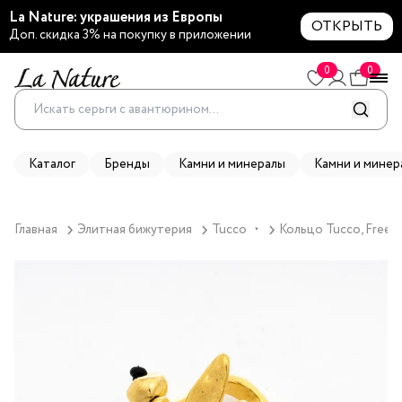
La Nature: украшения из Европы
ОТКРЫТЬ
Доп. скидка 3% на покупку в приложении
0
0
Каталог
Бренды
Камни и минералы
Камни и минер
Главная
Элитная бижутерия
Tucco
Кольцо Tucco, Freed
▼