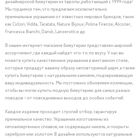
дизайнерской бижутерии из Европы, работающий с 1999 года!
Мы гордимся тем, что предлагаем исключительно
премиальные украшения от известных мировых брендов, таких
как Ciclon, Vidda, Taratata, Nature Bijoux, Polina Firenze, Alcozer,
Francesca Bianchi, Dansk, Lanzerotti и др.
В нашем интернет-магазине бижутерии представлен широкий
ассортимент, где каждый найдет что-то по вкусу. У нас вы
можете купить качественные украшения в винтажном стиле,
которые придадут вашему образу неповторимый шарм, а также
купить бижутерию с натуральными камнями, подчеркивающую
вашу индивидуальность. Мы постоянно обновляем коллекции,
чтобы вы могли купить модную бижутерию для самых разных
поводов – от повседневных выходов до особых событий.
Каждое изделие проходит строгий отбор, гарантируя
премиальное качество. Украшения изготовлены из
гипоаллергенных сплавов, не содержащих никель, и покрыты
серебром или золотом. В дизайне используются натуральные