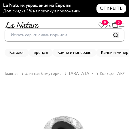
La Nature: украшения из Европы
ОТКРЫТЬ
Доп. скидка 3% на покупку в приложении
0
0
Каталог
Бренды
Камни и минералы
Камни и минер
Главная
Элитная бижутерия
TARATATA
Кольцо TARATAT
▼