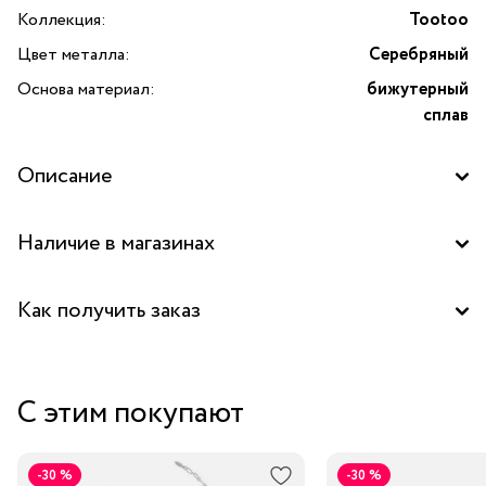
Коллекция:
Tootoo
Цвет металла:
Серебряный
Основа материал:
бижутерный
сплав
Описание
Наличие в магазинах
Бутик "La Nature" в ТД "Дружба", Москва
Как получить заказ
Бутик "La Nature" в ТОЦ "Вит", Пушкино
Забрать бесплатно в бутике
Аутлет "La Nature" в ТЦ "Елоховский пассаж", Москва
С этим покупают
Курьером за 1-2 дня
Центральный склад
В пункт выдачи заказов Boxberry
-30 %
-30 %