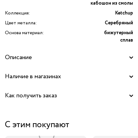
кабошон из смолы
Коллекция:
Ketchup
Цвет металла:
Серебряный
Основа материал:
бижутерный
сплав
Описание
Наличие в магазинах
Бутик "La Nature" в ТОЦ "Вит", Пушкино
Как получить заказ
Аутлет "La Nature" в ТЦ "Елоховский пассаж", Москва
Забрать бесплатно в бутике
С этим покупают
Курьером за 1-2 дня