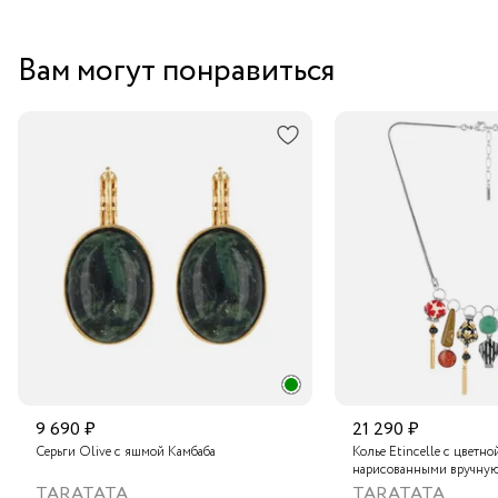
Вам могут понравиться
9 690 ₽
21 290 ₽
Серьги Olive с яшмой Камбаба
Колье Etincelle с цветно
нарисованными вручную
слюдяным порошком, зо
TARATATA
TARATATA