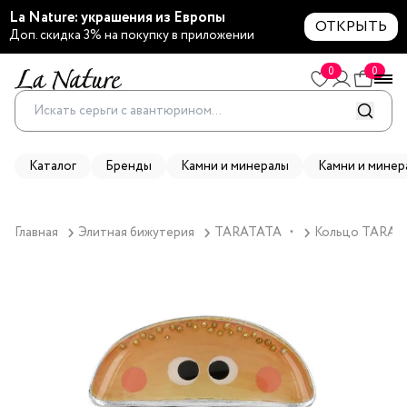
La Nature: украшения из Европы
ОТКРЫТЬ
Доп. скидка 3% на покупку в приложении
0
0
Каталог
Бренды
Камни и минералы
Камни и минер
Главная
Элитная бижутерия
TARATATA
Кольцо TARATA
▼