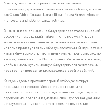
Мы гордимся тем, что предлагаем исключительно
премиальные украшения от известных мировых брендов, таких
как Ciclon, Vidda, Taratata, Nature Bijoux, Polina Firenze, Alcozer,
Francesca Bianchi, Dansk, Lanzerotti и др.
В нашем интернет-магазине бижутерии представлен широкий
ассортимент, где каждый найдет что-то по вкусу. У нас вы
можете купить качественные украшения в винтажном стиле,
которые придадут вашему образу неповторимый шарм, а также
купить бижутерию с натуральными камнями, подчеркивающую
вашу индивидуальность. Мы постоянно обновляем коллекции,
чтобы вы могли купить модную бижутерию для самых разных
поводов – от повседневных выходов до особых событий.
Каждое изделие проходит строгий отбор, гарантируя
премиальное качество. Украшения изготовлены из
гипоаллергенных сплавов, не содержащих никель, и покрыты
серебром или золотом. В дизайне используются натуральные
и полудрагоценные камни, а также редкие природные