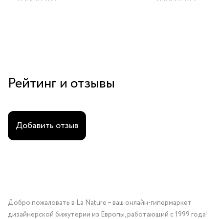
стеклянными бусинам и
гематитом
Рейтинг и отзывы
Добавить отзыв
Добро пожаловать в La Nature – ваш онлайн-гипермаркет
дизайнерской бижутерии из Европы, работающий с 1999 года!