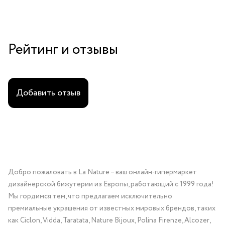
Рейтинг и отзывы
Добавить отзыв
Добро пожаловать в La Nature – ваш онлайн-гипермаркет
дизайнерской бижутерии из Европы, работающий с 1999 года!
Мы гордимся тем, что предлагаем исключительно
премиальные украшения от известных мировых брендов, таких
как Ciclon, Vidda, Taratata, Nature Bijoux, Polina Firenze, Alcozer,