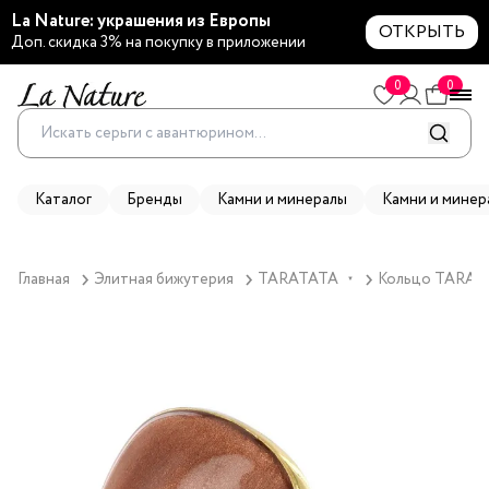
La Nature: украшения из Европы
ОТКРЫТЬ
Доп. скидка 3% на покупку в приложении
0
0
Каталог
Бренды
Камни и минералы
Камни и минер
Главная
Элитная бижутерия
TARATATA
Кольцо TARATAT
▼