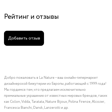
Рейтинг и отзывы
Добавить отзыв
Добро пожаловать в La Nature – ваш онлайн-гипермаркет
дизайнерской бижутерии из Европы, работающий с 1999 года!
Мы гордимся тем, что предлагаем исключительно
премиальные украшения от известных мировых брендов, таких
как Ciclon, Vidda, Taratata, Nature Bijoux, Polina Firenze, Alcozer,
Francesca Bianchi, Dansk, Lanzerotti и др.