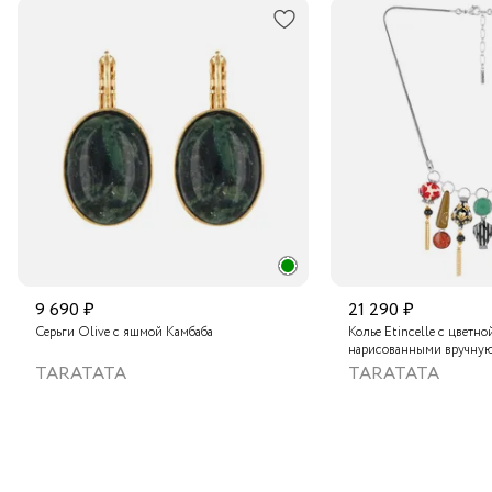
9 690 ₽
21 290 ₽
Серьги Olive с яшмой Камбаба
Колье Etincelle с цветно
нарисованными вручную
слюдяным порошком, зо
TARATATA
TARATATA
стеклянными бусинам и
гематитом