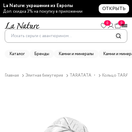
La Nature: украшения из Европы
ОТКРЫТЬ
Доп. скидка 3% на покупку в приложении
0
0
Каталог
Бренды
Камни и минералы
Камни и минер
Главная
Элитная бижутерия
TARATATA
Кольцо TARATAT
▼