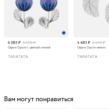
6 083 ₽
8 690 ₽
4 683 ₽
6 690 ₽
Серьги Opium с цветной смолой
Серьги Opium металл
TARATATA
TARATATA
Вам могут понравиться