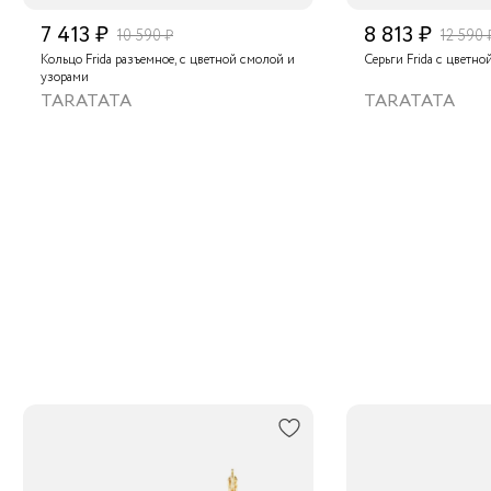
7 413 ₽
8 813 ₽
10 590 ₽
12 590 
Кольцо Frida разъемное, с цветной смолой и
Серьги Frida с цветн
узорами
TARATATA
TARATATA