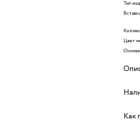
Тип изд
Вставк
Коллек
Цвет м
Основа
Опи
Стильн
Нали
TARATA
подчер
выполн
Бутик "
Как 
покрыт
вид. О
Бутик 
из смо
Бутик 
Забрат
матери