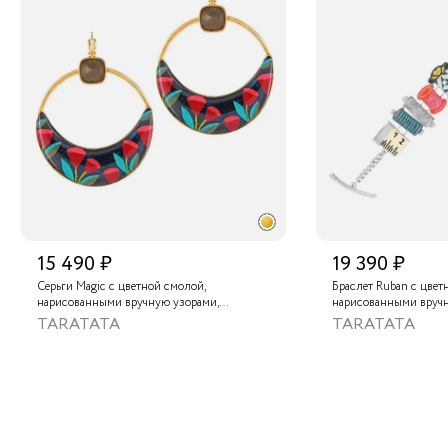
15 490 ₽
19 390 ₽
Серьги Magic с цветной смолой,
Браслет Ruban с цвет
нарисованными вручную узорами,
нарисованными вруч
лабрадоритом и металлизированной
золотой краской
TARATATA
TARATATA
крааской