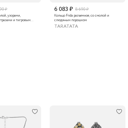
6 083 ₽
90 ₽
8 690 ₽
олой, узорами,
Кольцо Frida разъемное, со смолой и
стразами и тигровым
слюдяным порошком
TARATATA