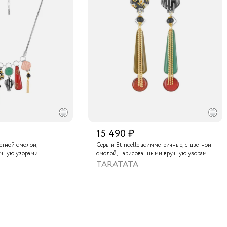
15 490 ₽
ветной смолой,
Серьги Etincelle асимметричные, с цветной
чную узорами,
смолой, нарисованными вручную узорами,
, золотой краской,
слюдяным порошком, стеклянной бусиной,
TARATATA
нам и тонированным
тонированным гематитом и золотой
краской