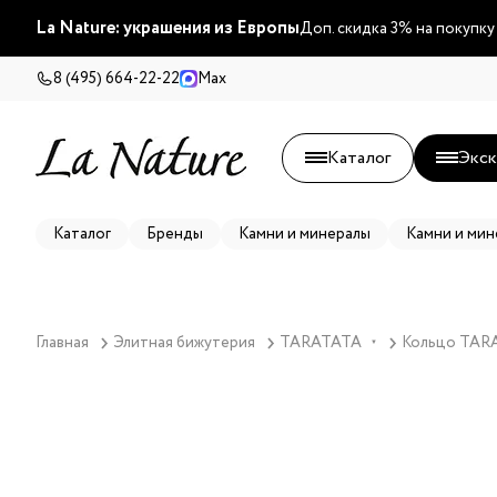
La Nature: украшения из Европы
Доп. скидка 3% на покупку
8 (495) 664-22-22
Max
Каталог
Экск
Каталог
Бренды
Камни и минералы
Камни и мин
Главная
Элитная бижутерия
TARATATA
Кольцо TARA
▼