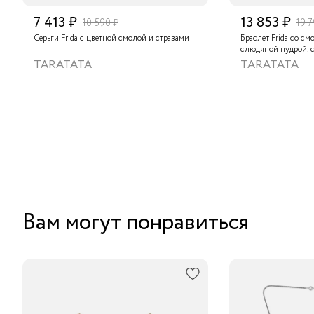
7 413 ₽
13 853 ₽
10 590 ₽
19 7
Серьги Frida с цветной смолой и стразами
Браслет Frida со см
слюдяной пудрой, 
глазом
TARATATA
TARATATA
Вам могут понравиться