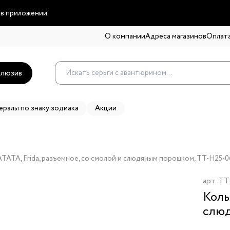
 в приложении
О компании
Адреса магазинов
Оплата
люзив
ералы по знаку зодиака
Акции
TATA, Frida, разъемное, со смолой и слюдяным порошком, TT-H25-
арт.
TT
Коль
слю