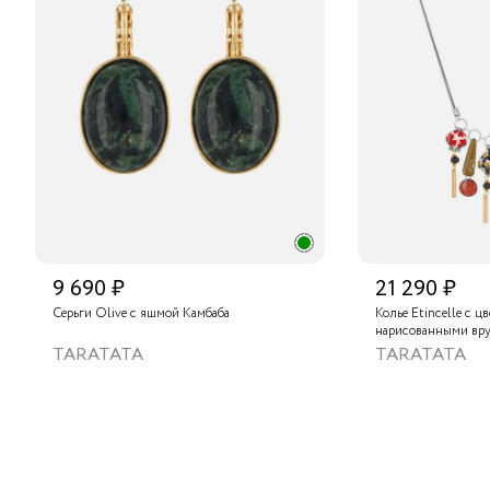
9 690 ₽
21 290 ₽
Серьги Olive с яшмой Камбаба
Колье Etincelle с ц
нарисованными вру
слюдяным порошком
TARATATA
TARATATA
стеклянными буси
гематитом