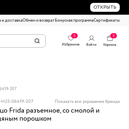
ОТКРЫТЬ
 и доставка
Обмен и возврат
Бонусная программа
Сертификаты
0
0
Избранное
Войти
Корзина
06419-207
-H25-06419-207
Показать все украшения бренда
цо Frida разъемное, со смолой и
дяным порошком