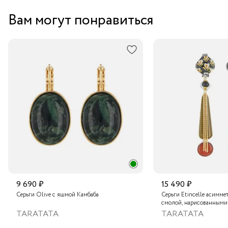
Вам могут понравиться
9 690 ₽
15 490 ₽
Серьги Olive с яшмой Камбаба
Серьги Etincelle асимме
смолой, нарисованными
слюдяным порошком, ст
TARATATA
TARATATA
тонированным гематито
краской