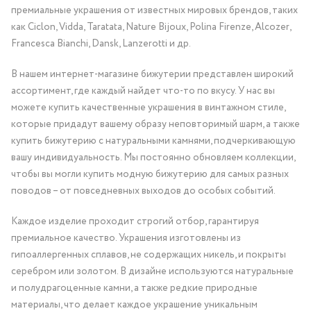
премиальные украшения от известных мировых брендов, таких
как Ciclon, Vidda, Taratata, Nature Bijoux, Polina Firenze, Alcozer,
Francesca Bianchi, Dansk, Lanzerotti и др.
В нашем интернет-магазине бижутерии представлен широкий
ассортимент, где каждый найдет что-то по вкусу. У нас вы
можете купить качественные украшения в винтажном стиле,
которые придадут вашему образу неповторимый шарм, а также
купить бижутерию с натуральными камнями, подчеркивающую
вашу индивидуальность. Мы постоянно обновляем коллекции,
чтобы вы могли купить модную бижутерию для самых разных
поводов – от повседневных выходов до особых событий.
Каждое изделие проходит строгий отбор, гарантируя
премиальное качество. Украшения изготовлены из
гипоаллергенных сплавов, не содержащих никель, и покрыты
серебром или золотом. В дизайне используются натуральные
и полудрагоценные камни, а также редкие природные
материалы, что делает каждое украшение уникальным