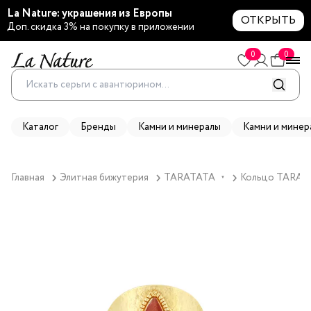
La Nature: украшения из Европы
ОТКРЫТЬ
Доп. скидка 3% на покупку в приложении
0
0
Каталог
Бренды
Камни и минералы
Камни и минер
Главная
Элитная бижутерия
TARATATA
Кольцо TARATA
▼