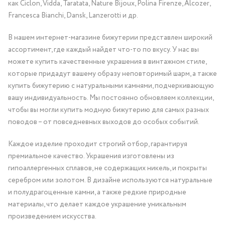
как Ciclon, Vidda, Taratata, Nature Bijoux, Polina Firenze, Alcozer,
Francesca Bianchi, Dansk, Lanzerotti и др.
В нашем интернет-магазине бижутерии представлен широкий
ассортимент, где каждый найдет что-то по вкусу. У нас вы
можете купить качественные украшения в винтажном стиле,
которые придадут вашему образу неповторимый шарм, а также
купить бижутерию с натуральными камнями, подчеркивающую
вашу индивидуальность. Мы постоянно обновляем коллекции,
чтобы вы могли купить модную бижутерию для самых разных
поводов – от повседневных выходов до особых событий.
Каждое изделие проходит строгий отбор, гарантируя
премиальное качество. Украшения изготовлены из
гипоаллергенных сплавов, не содержащих никель, и покрыты
серебром или золотом. В дизайне используются натуральные
и полудрагоценные камни, а также редкие природные
материалы, что делает каждое украшение уникальным
произведением искусства.