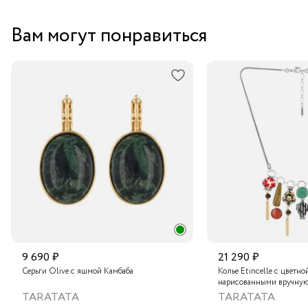
Вам могут понравиться
9 690 ₽
21 290 ₽
Серьги Olive с яшмой Камбаба
Колье Etincelle с цветно
нарисованными вручную
слюдяным порошком, зо
TARATATA
TARATATA
стеклянными бусинам и