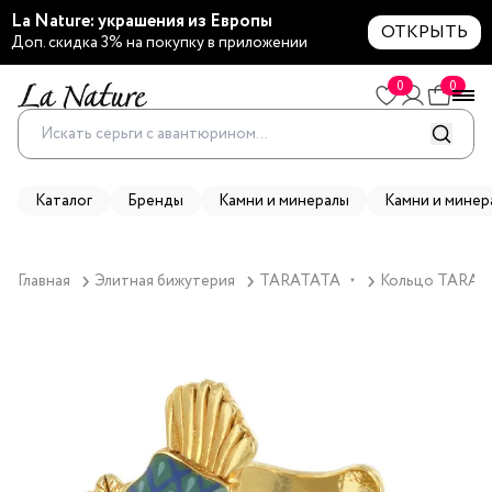
La Nature: украшения из Европы
ОТКРЫТЬ
Доп. скидка 3% на покупку в приложении
0
0
Каталог
Бренды
Камни и минералы
Камни и минер
Главная
Элитная бижутерия
TARATATA
Кольцо TARATAT
▼