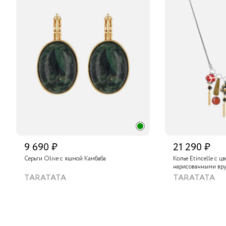
9 690 ₽
21 290 ₽
Серьги Olive с яшмой Камбаба
Колье Etincelle с ц
нарисованными вру
слюдяным порошком
TARATATA
TARATATA
стеклянными буси
гематитом