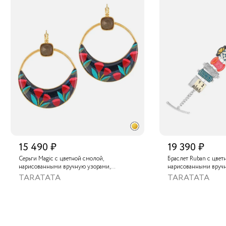
15 490 ₽
19 390 ₽
Серьги Magic с цветной смолой,
Браслет Ruban с цвет
нарисованными вручную узорами,
нарисованными вруч
лабрадоритом и металлизированной
золотой краской
TARATATA
TARATATA
крааской