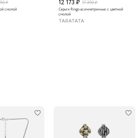
12 173 ₽
290 ₽
17 390 ₽
ной смолой
Серьги Ringo асимметричные, с цветной
смолой
TARATATA