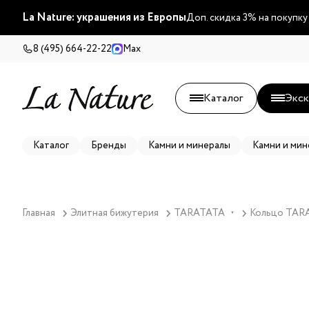
La Nature: украшения из Европы
Доп. скидка 3% на покупку
8 (495) 664-22-22
Max
Каталог
Экск
Каталог
Бренды
Камни и минералы
Камни и мин
Главная
Элитная бижутерия
TARATATA
Кольцо TARA
▼