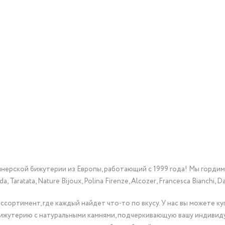
йнерской бижутерии из Европы, работающий с 1999 года! Мы горди
Taratata, Nature Bijoux, Polina Firenze, Alcozer, Francesca Bianchi, Da
сортимент, где каждый найдет что-то по вкусу. У нас вы можете к
бижутерию с натуральными камнями, подчеркивающую вашу индивид