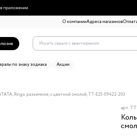
 в приложении
О компании
Адреса магазинов
Оплата
люзив
ералы по знаку зодиака
Акции
TATA, Ringo, разъемное, с цветной смолой, TT-E25-09422-203
арт.
TT
Коль
смо