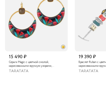
15 490 ₽
19 390 ₽
Серьги Magic с цветной смолой,
Браслет Ruban с цвет
нарисованными вручную узорами,
нарисованными вруч
лабрадоритом и металлизированной
золотой краской
TARATATA
TARATATA
крааской