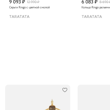
9 093 ₽
6 083 ₽
12 990 ₽
8 690 
Серьги Ringo с цветной смолой
Кольцо Ringo разъемн
TARATATA
TARATATA