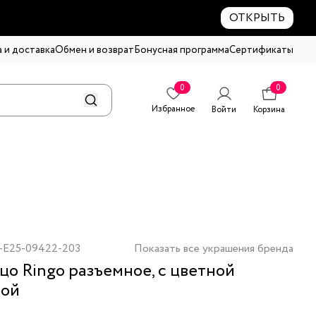
ОТКРЫТЬ
 и доставка
Обмен и возврат
Бонусная программа
Сертификаты
0
0
Избранное
Войти
Корзина
-E25-09422-203
Показать все украшения бренда
цо Ringo разъемное, с цветной
лой