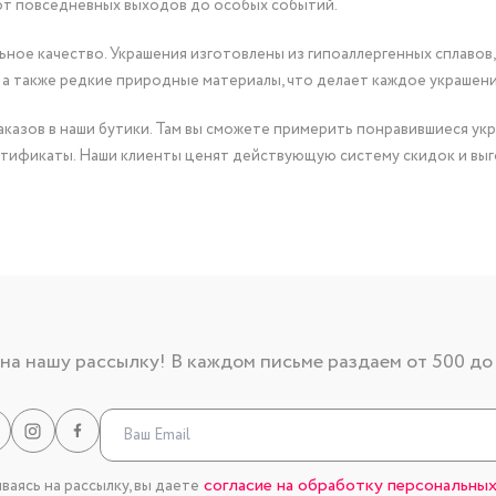
от повседневных выходов до особых событий.
ное качество. Украшения изготовлены из гипоаллергенных сплавов,
 а также редкие природные материалы, что делает каждое украшен
казов в наши бутики. Там вы сможете примерить понравившиеся укр
тификаты. Наши клиенты ценят действующую систему скидок и выг
а нашу рассылку! В каждом письме раздаем от 500 до
согласие на обработку персональных
аясь на рассылку, вы даете