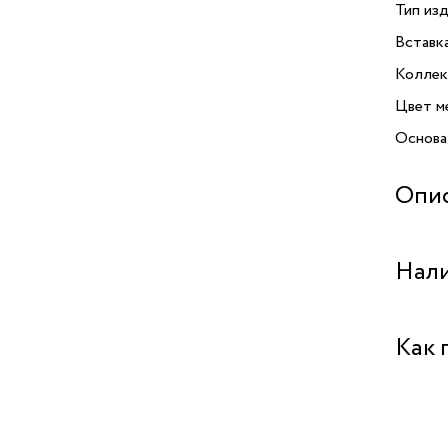
Тип изд
Вставк
Коллек
Цвет м
Основа
Опи
Кольцо
Нали
необыч
индиви
исполь
Бутик 
Как 
в тепл
его цве
Бутик "
которы
Забрат
и инте
комфор