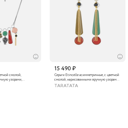
15 490 ₽
ветной смолой,
Серьги Etincelle асимметричные, с цветной
чную узорами,
смолой, нарисованными вручную узорами,
, золотой краской,
слюдяным порошком, стеклянной бусиной,
TARATATA
нам и тонированным
тонированным гематитом и золотой
краской