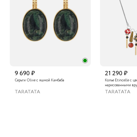
9 690 ₽
21 290 ₽
Серьги Olive с яшмой Камбаба
Колье Etincelle с ц
нарисованными вру
слюдяным порошком
TARATATA
TARATATA
стеклянными буси
гематитом