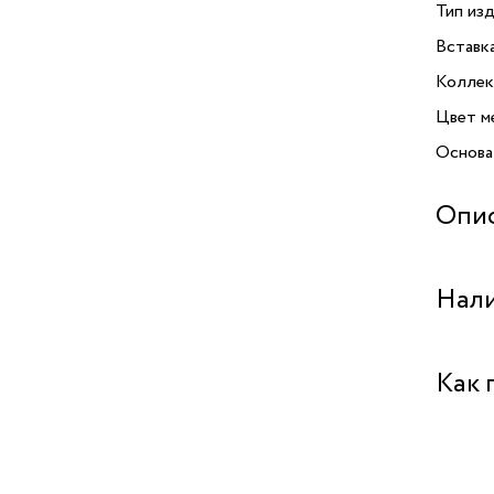
Тип изд
Вставк
Коллек
Цвет м
Основа
Опи
Самое 
Нали
это с 
бренда
делает
Бутик "
Как 
Изгото
обеспе
Центра
металл
Забрат
на долг
его раз