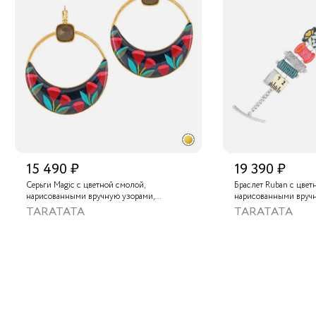
15 490 ₽
19 390 ₽
Серьги Magic с цветной смолой,
Браслет Ruban с цвет
нарисованными вручную узорами,
нарисованными вруч
лабрадоритом и металлизированной
золотой краской
TARATATA
TARATATA
крааской