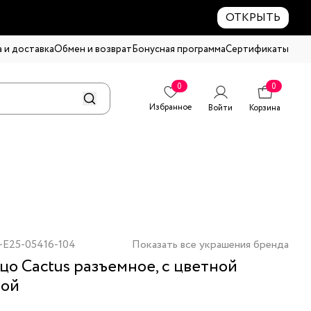
ОТКРЫТЬ
 и доставка
Обмен и возврат
Бонусная программа
Сертификаты
0
0
Избранное
Войти
Корзина
-E25-05416-104
Показать все украшения бренда
цо Cactus разъемное, с цветной
лой