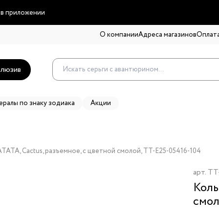
 в приложении
О компании
Адреса магазинов
Оплата
люзив
ералы по знаку зодиака
Акции
ATA, Cactus, разъемное, с цветной смолой, TT-E25-05416-104
арт.
TT
Коль
смо