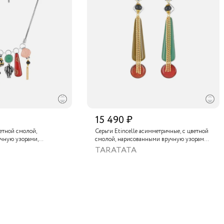
15 490 ₽
ветной смолой,
Серьги Etincelle асимметричные, с цветной
чную узорами,
смолой, нарисованными вручную узорами,
, золотой краской,
слюдяным порошком, стеклянной бусиной,
TARATATA
нам и тонированным
тонированным гематитом и золотой
краской