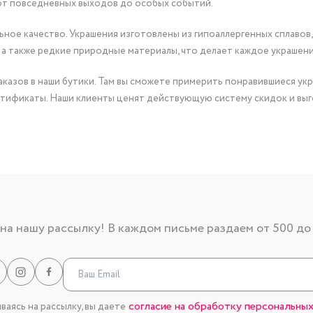
от повседневных выходов до особых событий.
ное качество. Украшения изготовлены из гипоаллергенных сплавов,
 а также редкие природные материалы, что делает каждое украшен
казов в наши бутики. Там вы сможете примерить понравившиеся укр
тификаты. Наши клиенты ценят действующую систему скидок и выг
а нашу рассылку! В каждом письме раздаем от 500 до
согласие на обработку персональных
аясь на рассылку, вы даете