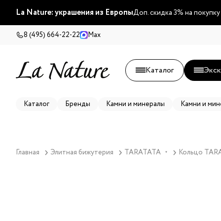
La Nature: украшения из Европы
Доп. скидка 3% на покупку
8 (495) 664-22-22
Max
Каталог
Экск
Каталог
Бренды
Камни и минералы
Камни и мин
Главная
Элитная бижутерия
TARATATA
Кольцо TARAT
▼