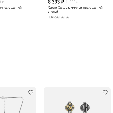
8 393 ₽
0 ₽
11 990 ₽
емное, с цветной
Серьги Cactus асимметричные, с цветной
смолой
TARATATA