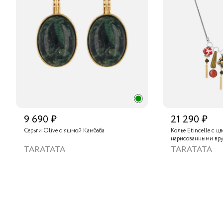
9 690 ₽
21 290 ₽
Серьги Olive с яшмой Камбаба
Колье Etincelle с ц
нарисованными вру
слюдяным порошком
TARATATA
TARATATA
стеклянными буси
гематитом