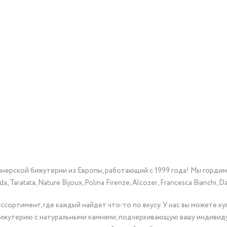
йнерской бижутерии из Европы, работающий с 1999 года! Мы горди
Taratata, Nature Bijoux, Polina Firenze, Alcozer, Francesca Bianchi, Da
сортимент, где каждый найдет что-то по вкусу. У нас вы можете к
бижутерию с натуральными камнями, подчеркивающую вашу индивид