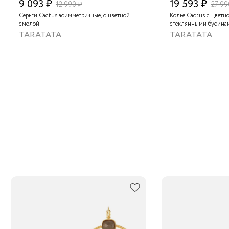
9 093 ₽
19 593 ₽
12 990 ₽
27 99
Серьги Cactus асимметричные, с цветной
Колье Cactus с цветн
смолой
стеклянными бусина
TARATATA
TARATATA