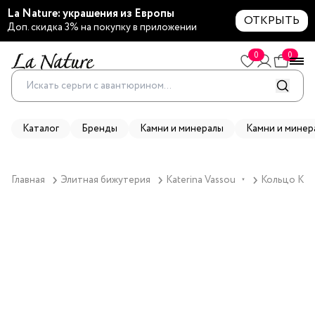
La Nature: украшения из Европы
ОТКРЫТЬ
Доп. скидка 3% на покупку в приложении
0
0
Каталог
Бренды
Камни и минералы
Камни и минер
Главная
Элитная бижутерия
Katerina Vassou
Кольцо Kate
▼