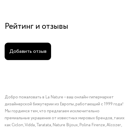
Рейтинг и отзывы
Добавить отзыв
Добро пожаловать в La Nature – ваш онлайн-гипермаркет
дизайнерской бижутерии из Европы, работающий с 1999 года!
Мы гордимся тем, что предлагаем исключительно
премиальные украшения от известных мировых брендов, таких
как Ciclon, Vidda, Taratata, Nature Bijoux, Polina Firenze, Alcozer,