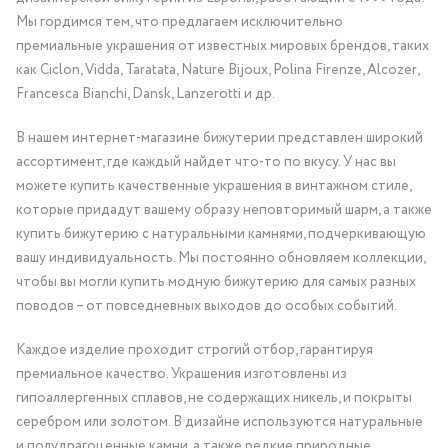
Мы гордимся тем, что предлагаем исключительно
премиальные украшения от известных мировых брендов, таких
как Ciclon, Vidda, Taratata, Nature Bijoux, Polina Firenze, Alcozer,
Francesca Bianchi, Dansk, Lanzerotti и др.
В нашем интернет-магазине бижутерии представлен широкий
ассортимент, где каждый найдет что-то по вкусу. У нас вы
можете купить качественные украшения в винтажном стиле,
которые придадут вашему образу неповторимый шарм, а также
купить бижутерию с натуральными камнями, подчеркивающую
вашу индивидуальность. Мы постоянно обновляем коллекции,
чтобы вы могли купить модную бижутерию для самых разных
поводов – от повседневных выходов до особых событий.
Каждое изделие проходит строгий отбор, гарантируя
премиальное качество. Украшения изготовлены из
гипоаллергенных сплавов, не содержащих никель, и покрыты
серебром или золотом. В дизайне используются натуральные
и полудрагоценные камни, а также редкие природные