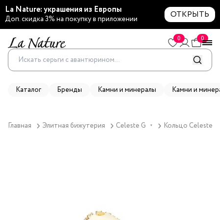
La Nature: украшения из Европы
ОТКРЫТЬ
Доп. скидка 3% на покупку в приложении
0
0
Каталог
Бренды
Камни и минералы
Камни и минер
Главная
Элитная бижутерия
Celeste G
Кольцо Celeste G
▼