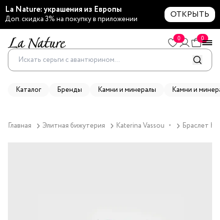
La Nature: украшения из Европы
ОТКРЫТЬ
Доп. скидка 3% на покупку в приложении
0
0
Каталог
Бренды
Камни и минералы
Камни и минер
Главная
Элитная бижутерия
Katerina Vassou
Браслет Kat
▼