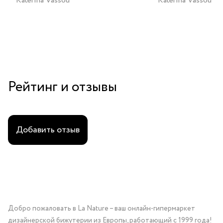
Katerina Vassou
Katerina Vassou
Рейтинг и отзывы
Добавить отзыв
Добро пожаловать в La Nature – ваш онлайн-гипермаркет
дизайнерской бижутерии из Европы, работающий с 1999 года!