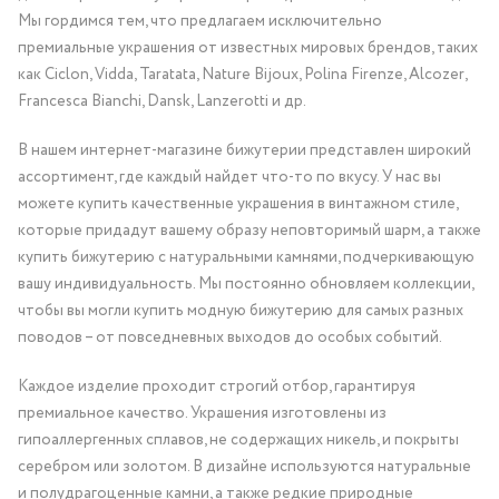
Мы гордимся тем, что предлагаем исключительно
премиальные украшения от известных мировых брендов, таких
как Ciclon, Vidda, Taratata, Nature Bijoux, Polina Firenze, Alcozer,
Francesca Bianchi, Dansk, Lanzerotti и др.
В нашем интернет-магазине бижутерии представлен широкий
ассортимент, где каждый найдет что-то по вкусу. У нас вы
можете купить качественные украшения в винтажном стиле,
которые придадут вашему образу неповторимый шарм, а также
купить бижутерию с натуральными камнями, подчеркивающую
вашу индивидуальность. Мы постоянно обновляем коллекции,
чтобы вы могли купить модную бижутерию для самых разных
поводов – от повседневных выходов до особых событий.
Каждое изделие проходит строгий отбор, гарантируя
премиальное качество. Украшения изготовлены из
гипоаллергенных сплавов, не содержащих никель, и покрыты
серебром или золотом. В дизайне используются натуральные
и полудрагоценные камни, а также редкие природные