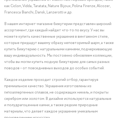
как Ciclon, Vidda, Taratata, Nature Bijoux, Polina Firenze, Alcozer,
Francesca Bianchi, Dansk, Lanzerotti и др.
В нашем интернет-магазине бижутерии представлен широкий
ассортимент, где каждый найдет что-то по вкусу. У нас вы
можете купить качественные украшения в винтажном стиле,
которые придадут вашему образу неповторимый шарм, а также
купить бижутерию с натуральными камнями, подчеркивающую
вашу индивидуальность. Мы постоянно обновляем коллекции,
чтобы вы могли купить модную бижутерию для самых разных
поводов – от повседневных выходов до особых событий.
Каждое изделие проходит строгий отбор, гарантируя
премиальное качество. Украшения изготовлены из
гипоаллергенных сплавов, не содержащих никель, и покрыты
серебром или золотом. В дизайне используются натуральные
и полудрагоценные камни, а также редкие природные
материалы, что делает каждое украшение уникальным
произведением искусства.