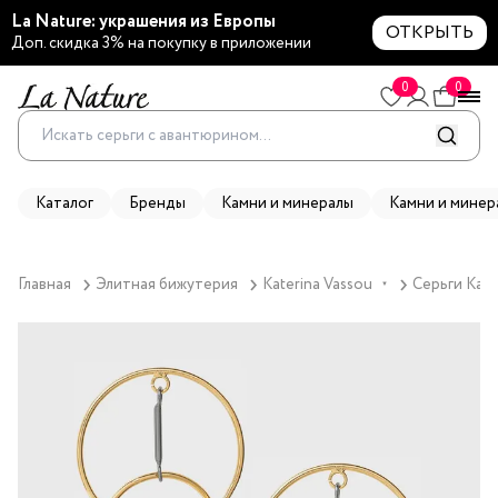
La Nature: украшения из Европы
ОТКРЫТЬ
Доп. скидка 3% на покупку в приложении
0
0
Каталог
Бренды
Камни и минералы
Камни и минер
Главная
Элитная бижутерия
Katerina Vassou
Серьги Kate
▼