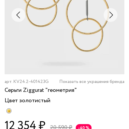
арт.
KV24.2-401423G
Показать все украшения бренда
Серьги Ziggurat "геометрия"
Цвет
золотистый
12 354 ₽
20 590 ₽
-40 %