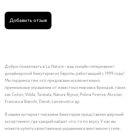
свой стиль этим элегантным аксессуаром!
Добавить отзыв
Добро пожаловать в La Nature – ваш онлайн-гипермаркет
дизайнерской бижутерии из Европы, работающий с 1999 года!
Мы гордимся тем, что предлагаем исключительно
премиальные украшения от известных мировых брендов, таких
как Ciclon, Vidda, Taratata, Nature Bijoux, Polina Firenze, Alcozer,
Francesca Bianchi, Dansk, Lanzerotti и др.
В нашем интернет-магазине бижутерии представлен широкий
ассортимент, где каждый найдет что-то по вкусу. У нас вы
можете купить качественные украшения в винтажном стиле,