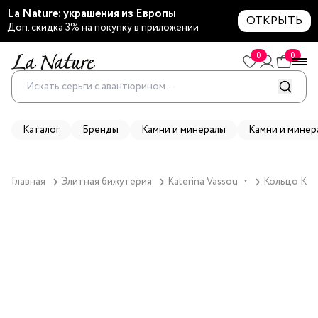
La Nature: украшения из Европы
ОТКРЫТЬ
Доп. скидка 3% на покупку в приложении
0
0
Каталог
Бренды
Камни и минералы
Камни и минер
Главная
Элитная бижутерия
Katerina Vassou
Кольцо Kate
▼