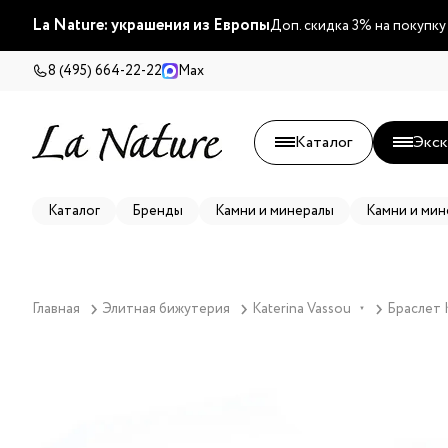
La Nature: украшения из Европы
Доп. скидка 3% на покупку
8 (495) 664-22-22
Max
Каталог
Экск
Каталог
Бренды
Камни и минералы
Камни и мин
Главная
Элитная бижутерия
Katerina Vassou
Браслет K
▼