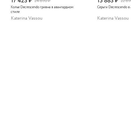
17 423 ₽
15 883 ₽
24 890 ₽
22 69
Колье Decrescendo гривна в авангардном
Серьги Decrescendo в
стиле
Katerina Vassou
Katerina Vassou