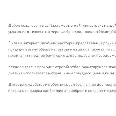
Добро пожаловать в La Nature – ваш онлайн-гипермаркет диза
украшения от известных мировых брендов, таких как Ciclon, Vidda, 
В нашем интернет-магазине бижутерии представлен широкий ас
придадут вашему образу неповторимый шарм, а также купить 
могли купить модную бижутерию для самых разных поводов – 
Каждое изделие проходит строгий отбор, гарантируя премиаль
дизайне используются натуральные и полудрагоценные камни,
Для вашего удобства мы обеспечиваем бесплатную доставку за
идеальные подарки для близких и приобрести подарочные сер