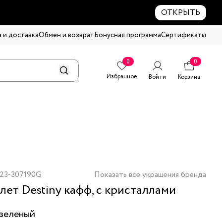
ОТКРЫТЬ
 и доставка
Обмен и возврат
Бонусная программа
Сертификаты
0
0
Избранное
Войти
Корзина
23-307190G
Показать все украшения бренда
лет Destiny кафф, с кристаллами
зеленый