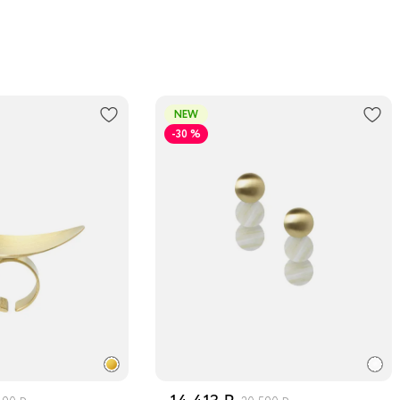
изыска
В пункт
Трансп
Подроб
NEW
-30 %