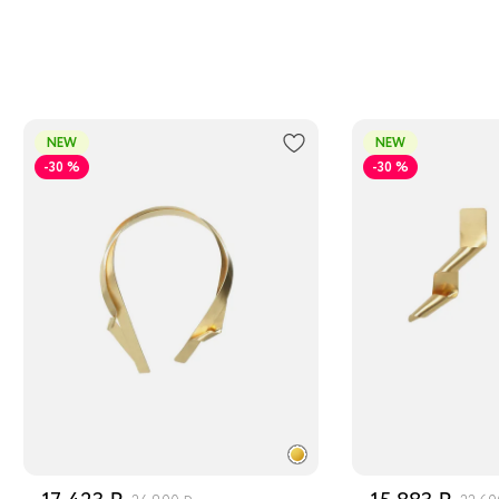
нности и элегантности в любую ситуацию.
 выдачи заказов Boxberry
ортной компанией по России
нее о сроках доставки
NEW
NEW
-30 %
-30 %