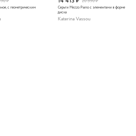
14 413 ₽
490 ₽
20 590 ₽
мное, с геометрическим
Серьги Mezzo Piano с элементами в форме
диска
u
Katerina Vassou