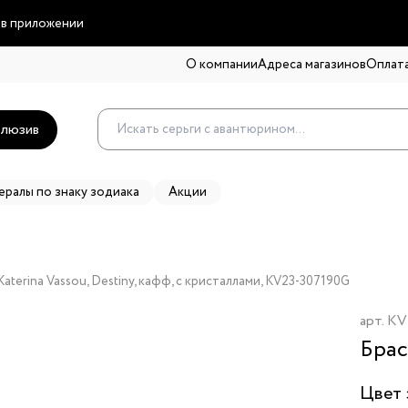
 в приложении
О компании
Адреса магазинов
Оплата
люзив
ералы по знаку зодиака
Акции
aterina Vassou, Destiny, кафф, с кристаллами, KV23-307190G
арт.
KV
Брас
Цвет