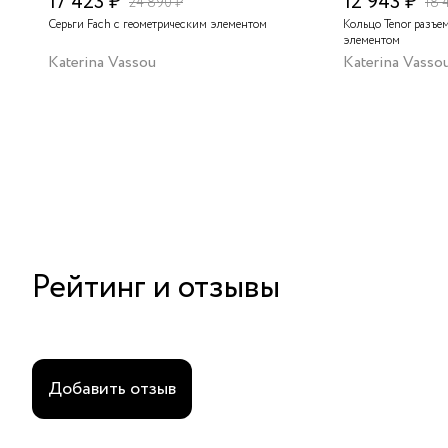
17 423 ₽
12 943 ₽
24 890 ₽
18 
Серьги Fach с геометрическим элементом
Кольцо Tenor разъе
элементом
Katerina Vassou
Katerina Vasso
Рейтинг и отзывы
Добавить отзыв