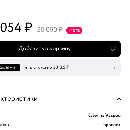
 054 ₽
20 090 ₽
-40 %
Добавить в корзину
4 платежа по
3013.5
₽
ктеристики
Katerina Vassou
елия:
Браслет