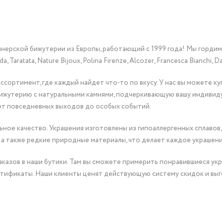
йнерской бижутерии из Европы, работающий с 1999 года! Мы горди
Taratata, Nature Bijoux, Polina Firenze, Alcozer, Francesca Bianchi, Da
сортимент, где каждый найдет что-то по вкусу. У нас вы можете к
бижутерию с натуральными камнями, подчеркивающую вашу индивид
от повседневных выходов до особых событий.
ное качество. Украшения изготовлены из гипоаллергенных сплавов,
 а также редкие природные материалы, что делает каждое украшен
казов в наши бутики. Там вы сможете примерить понравившиеся укр
тификаты. Наши клиенты ценят действующую систему скидок и выг