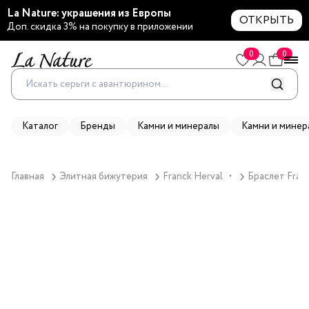
La Nature: украшения из Европы
ОТКРЫТЬ
Доп. скидка 3% на покупку в приложении
0
0
Каталог
Бренды
Камни и минералы
Камни и минер
Главная
Элитная бижутерия
Franck Herval
Браслет Franc
▼