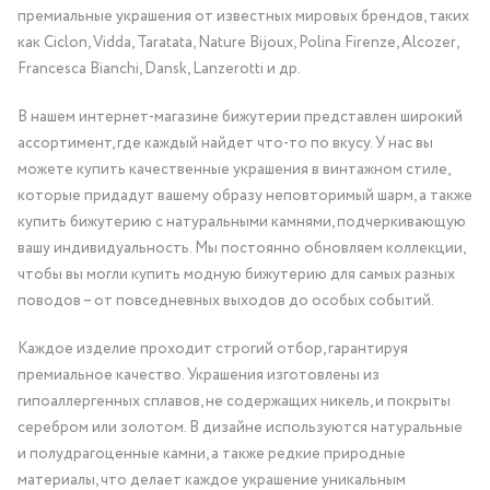
премиальные украшения от известных мировых брендов, таких
как Ciclon, Vidda, Taratata, Nature Bijoux, Polina Firenze, Alcozer,
Francesca Bianchi, Dansk, Lanzerotti и др.
В нашем интернет-магазине бижутерии представлен широкий
ассортимент, где каждый найдет что-то по вкусу. У нас вы
можете купить качественные украшения в винтажном стиле,
которые придадут вашему образу неповторимый шарм, а также
купить бижутерию с натуральными камнями, подчеркивающую
вашу индивидуальность. Мы постоянно обновляем коллекции,
чтобы вы могли купить модную бижутерию для самых разных
поводов – от повседневных выходов до особых событий.
Каждое изделие проходит строгий отбор, гарантируя
премиальное качество. Украшения изготовлены из
гипоаллергенных сплавов, не содержащих никель, и покрыты
серебром или золотом. В дизайне используются натуральные
и полудрагоценные камни, а также редкие природные
материалы, что делает каждое украшение уникальным