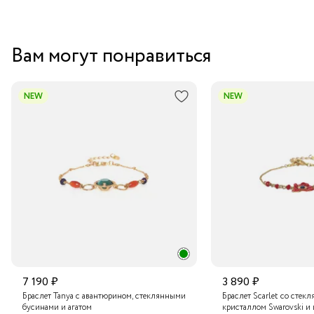
случая или желанным дополнением к вашей личной
коллекции уникальных украшений. Носите его сами или
делитесь его красотой с близкими — выбор за вами!
Вам могут понравиться
NEW
NEW
7 190 ₽
3 890 ₽
Браслет Tanya с авантюрином, стеклянными
Браслет Scarlet со стек
бусинами и агатом
кристаллом Swarovski и