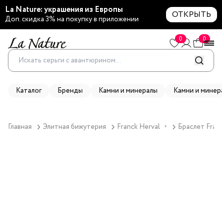
La Nature: украшения из Европы
ОТКРЫТЬ
Доп. скидка 3% на покупку в приложении
0
0
Каталог
Бренды
Камни и минералы
Камни и минер
Главная
Элитная бижутерия
Franck Herval
Браслет Franc
▼