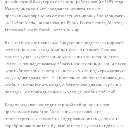
дизайнерской бижутерии из Европы, работающий с 1999 года!
Мы гордимся тем, что предлагаем исключительно
премиальные украшения от известных мировых брендов, таких
как Ciclon, Vidda, Taratata, Nature Bijoux, Polina Firenze, Alcozer,
Francesca Bianchi, Dansk, Lanzerotti и др.
В нашем интернет-магазине бижутерии представлен широкий
ассортимент, где каждый найдет что-то по вкусу. У нас вы
можете купить качественные украшения в винтажном стиле,
которые придадут вашему образу неповторимый шарм, а также
купить бижутерию с натуральными камнями, подчеркивающую
вашу индивидуальность. Мы постоянно обновляем коллекции,
чтобы вы могли купить модную бижутерию для самых разных
поводов – от повседневных выходов до особых событий.
Каждое изделие проходит строгий отбор, гарантируя
премиальное качество. Украшения изготовлены из
гипоаллергенных сплавов, не содержащих никель, и покрыты
серебром или золотом. В дизайне используются натуральные