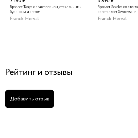
7 190 ₽
3 890 ₽
Браслет Tanya с авантюрином, стеклянными
Браслет Scarlet со стек
бусинами и агатом
кристаллом Swarovski и
Franck Herval
Franck Herval
Рейтинг и отзывы
Добавить отзыв