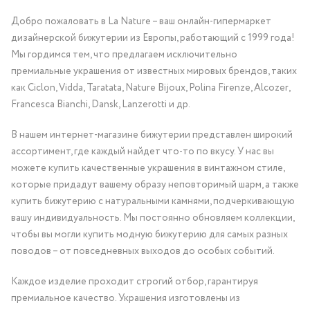
Добро пожаловать в La Nature – ваш онлайн-гипермаркет
дизайнерской бижутерии из Европы, работающий с 1999 года!
Мы гордимся тем, что предлагаем исключительно
премиальные украшения от известных мировых брендов, таких
как Ciclon, Vidda, Taratata, Nature Bijoux, Polina Firenze, Alcozer,
Francesca Bianchi, Dansk, Lanzerotti и др.
В нашем интернет-магазине бижутерии представлен широкий
ассортимент, где каждый найдет что-то по вкусу. У нас вы
можете купить качественные украшения в винтажном стиле,
которые придадут вашему образу неповторимый шарм, а также
купить бижутерию с натуральными камнями, подчеркивающую
вашу индивидуальность. Мы постоянно обновляем коллекции,
чтобы вы могли купить модную бижутерию для самых разных
поводов – от повседневных выходов до особых событий.
Каждое изделие проходит строгий отбор, гарантируя
премиальное качество. Украшения изготовлены из