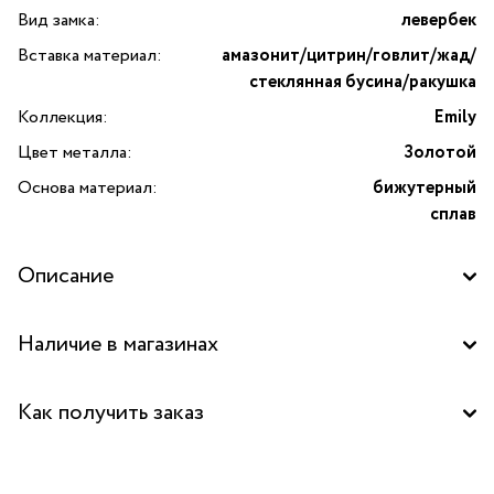
Вид замка:
левербек
Вставка материал:
амазонит/цитрин/говлит/жад/
стеклянная бусина/ракушка
Коллекция:
Emily
Цвет металла:
Золотой
Основа материал:
бижутерный
сплав
Описание
Серьги Emily — это настоящее украшение для
Наличие в магазинах
любительниц изысканной бижутерии. Эта пара сережек
сочетает в себе нежность и роскошь, благодаря
Бутик "La Nature" в ТОЦ "Вит", Пушкино
уникальному сочетанию натуральных камней и стеклянных
Как получить заказ
элементов. Каждая серьга включает в себя амазонит —
Центральный склад
камень прекрасного небесно-голубого оттенка, который
Забрать бесплатно в бутике
символизирует спокойствие и гармонию. Цитрин