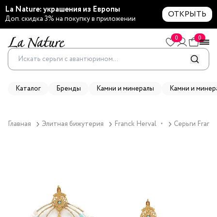
La Nature: украшения из Европы
ОТКРЫТЬ
Доп. скидка 3% на покупку в приложении
0
0
Каталог
Бренды
Камни и минералы
Камни и минер
Главная
Элитная бижутерия
Franck Herval
Серьги Franck
▼