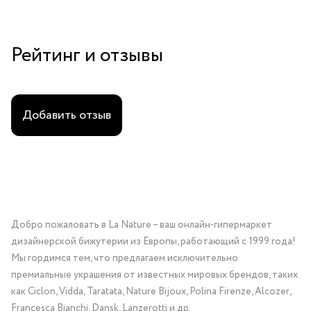
Рейтинг и отзывы
Добавить отзыв
Добро пожаловать в La Nature – ваш онлайн-гипермаркет
дизайнерской бижутерии из Европы, работающий с 1999 года!
Мы гордимся тем, что предлагаем исключительно
премиальные украшения от известных мировых брендов, таких
как Ciclon, Vidda, Taratata, Nature Bijoux, Polina Firenze, Alcozer,
Francesca Bianchi, Dansk, Lanzerotti и др.