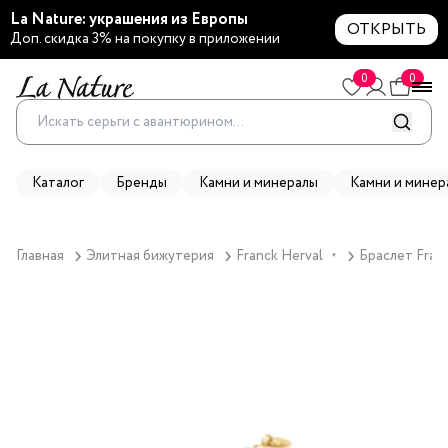
La Nature: украшения из Европы
ОТКРЫТЬ
Доп. скидка 3% на покупку в приложении
0
0
Каталог
Бренды
Камни и минералы
Камни и минер
Главная
Элитная бижутерия
Franck Herval
Браслет Franc
▼