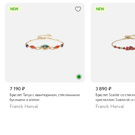
В пункт выдачи заказов Boxberry
NEW
NEW
Транспортной компанией по России
Подробнее о сроках доставки
7 190 ₽
3 890 ₽
Браслет Tanya с авантюрином, стеклянными
Браслет Scarlet со стек
бусинами и агатом
кристаллом Swarovski и
Franck Herval
Franck Herval