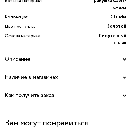
Вставка материал:
ракушка Capiz/
смола
Коллекция:
Claudia
Цвет металла:
Золотой
Основа материал:
бижутерный
сплав
Описание
Браслет-цепь Claudia из золотистого бижутерного сплава.
Наличие в магазинах
Дополнен вставками из ракушки Capiz в ювелирной смоле
и медальоном из золотистого бижутерного сплава.
Аутлет "La Nature" в ТЦ "Елоховский пассаж", Москва
Изящный аксессуар в нежных оттенках.
Как получить заказ
Забрать бесплатно в бутике
Вам могут понравиться
Курьером за 1-2 дня