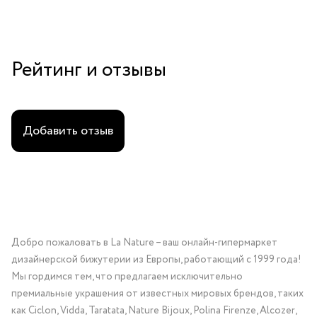
Рейтинг и отзывы
Добавить отзыв
Добро пожаловать в La Nature – ваш онлайн-гипермаркет
дизайнерской бижутерии из Европы, работающий с 1999 года!
Мы гордимся тем, что предлагаем исключительно
премиальные украшения от известных мировых брендов, таких
как Ciclon, Vidda, Taratata, Nature Bijoux, Polina Firenze, Alcozer,