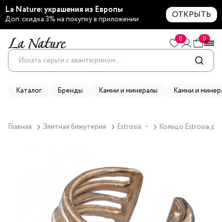
La Nature: украшения из Европы
ОТКРЫТЬ
Доп. скидка 3% на покупку в приложении
0
0
Каталог
Бренды
Камни и минералы
Камни и минер
Главная
Элитная бижутерия
Estrosia
Кольцо Estrosia, р
▼