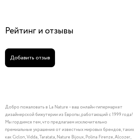
Рейтинг и отзывы
Добавить отзыв
Добро пожаловать в La Nature – ваш онлайн-гипермаркет
дизайнерской бижутерии из Европы, работающий с 1999 года!
Мы гордимся тем, что предлагаем исключительно
премиальные украшения от известных мировых брендов, таких
как Ciclon, Vidda, Taratata, Nature Bijoux, Polina Firenze, Alcozer,