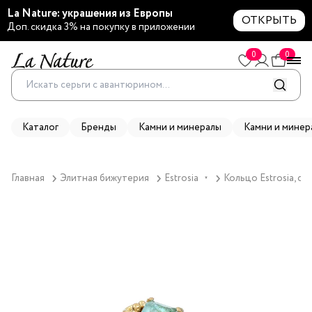
La Nature: украшения из Европы
ОТКРЫТЬ
Доп. скидка 3% на покупку в приложении
0
0
Каталог
Бренды
Камни и минералы
Камни и минер
Главная
Элитная бижутерия
Estrosia
Кольцо Estrosia, 
▼