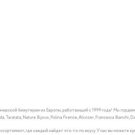
йнерской бижутерии из Европы, работающий с 1999 года! Мы горди
Taratata, Nature Bijoux, Polina Firenze, Alcozer, Francesca Bianchi, Da
сортимент, где каждый найдет что-то по вкусу. У нас вы можете к