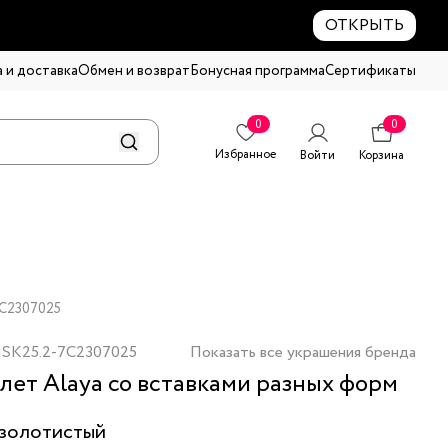
ОТКРЫТЬ
 и доставка
Обмен и возврат
Бонусная программа
Сертификаты
0
0
Избранное
Войти
Корзина
7C2307025
SK25.2-7C2307025
Показать все украшения бренда
лет Alaya со вставками разных форм
золотистый