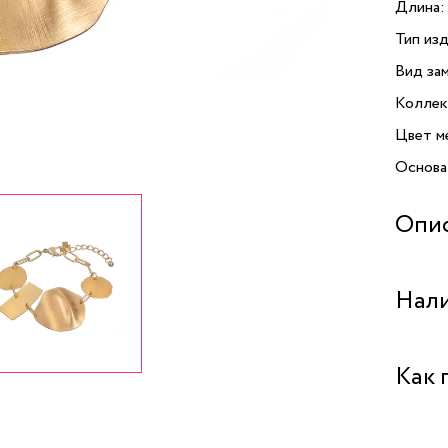
Длина:
Тип изд
Вид зам
Коллек
Цвет м
Основа
Опи
Брасле
Нали
Dansk 
которо
выполн
Бутик "
Как 
с покр
привле
Бутик 
между 