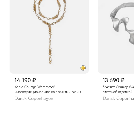
14 190 ₽
13 690 ₽
Колье Courage Waterproof
Браслет Courage Wa
многофункциональное со звеньями разных
плетеной отделкой
форм
Dansk Copenhagen
Dansk Copenh