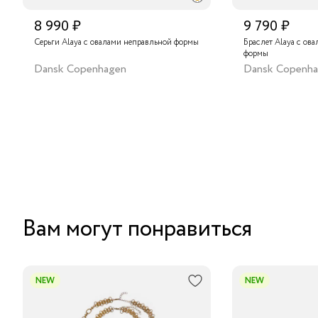
8 990 ₽
9 790 ₽
Серьги Alaya с овалами неправльной формы
Браслет Alaya с ов
формы
Dansk Copenhagen
Dansk Copenh
Вам могут понравиться
NEW
NEW