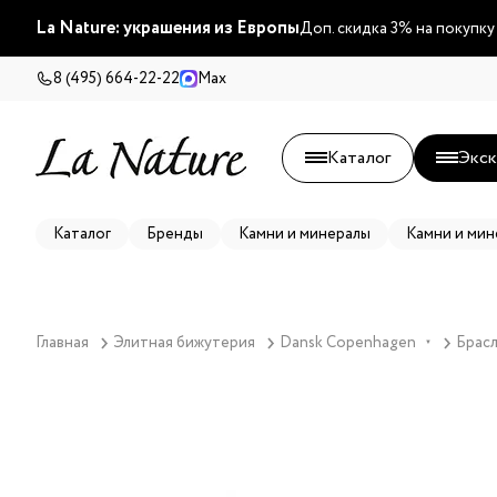
La Nature: украшения из Европы
Доп. скидка 3% на покупку
8 (495) 664-22-22
Max
Каталог
Экск
Каталог
Бренды
Камни и минералы
Камни и мин
Главная
Элитная бижутерия
Dansk Copenhagen
Брасл
▼