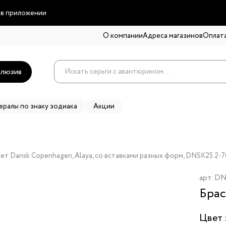
 в приложении
О компании
Адреса магазинов
Оплата
люзив
ералы по знаку зодиака
Акции
ет Dansk Copenhagen, Alaya, со вставками разных форм, DNSK25.2-
арт.
DN
Брас
Цвет