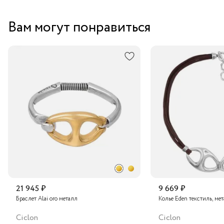
человеку — оно способно добавить нотку роскоши
Вам могут понравиться
в любой образ.
21 945 ₽
9 669 ₽
Браслет Alai oro металл
Колье Eden текстиль, ме
Ciclon
Ciclon