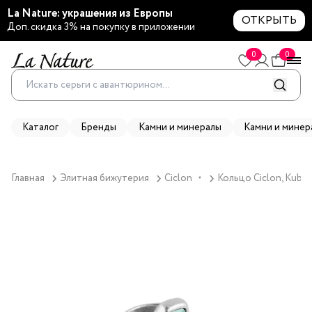
La Nature: украшения из Европы
ОТКРЫТЬ
Доп. скидка 3% на покупку в приложении
0
0
Каталог
Бренды
Камни и минералы
Камни и минер
Главная
Элитная бижутерия
Ciclon
Кольцо Ciclon, Kubik
▼