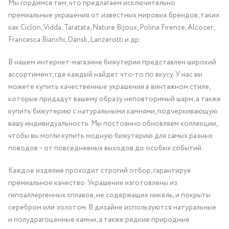
Мы гордимся тем, что предлагаем исключительно
премиальные украшения от известных мировых брендов, таких
как Ciclon, Vidda, Taratata, Nature Bijoux, Polina Firenze, Alcozer,
Francesca Bianchi, Dansk, Lanzerotti и др.
В нашем интернет-магазине бижутерии представлен широкий
ассортимент, где каждый найдет что-то по вкусу. У нас вы
можете купить качественные украшения в винтажном стиле,
которые придадут вашему образу неповторимый шарм, а также
купить бижутерию с натуральными камнями, подчеркивающую
вашу индивидуальность. Мы постоянно обновляем коллекции,
чтобы вы могли купить модную бижутерию для самых разных
поводов – от повседневных выходов до особых событий.
Каждое изделие проходит строгий отбор, гарантируя
премиальное качество. Украшения изготовлены из
гипоаллергенных сплавов, не содержащих никель, и покрыты
серебром или золотом. В дизайне используются натуральные
и полудрагоценные камни, а также редкие природные