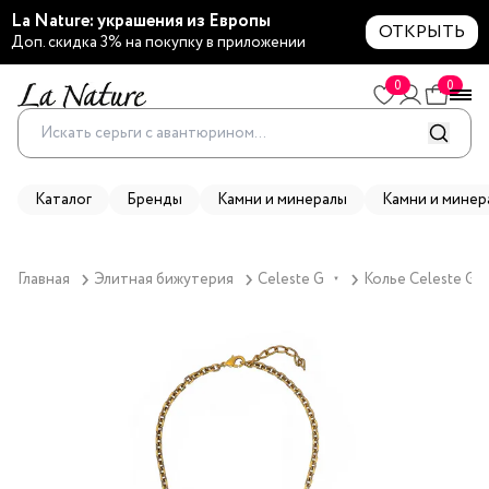
La Nature: украшения из Европы
ОТКРЫТЬ
Доп. скидка 3% на покупку в приложении
0
0
Каталог
Бренды
Камни и минералы
Камни и минер
Главная
Элитная бижутерия
Celeste G
Колье Celeste G, 
▼