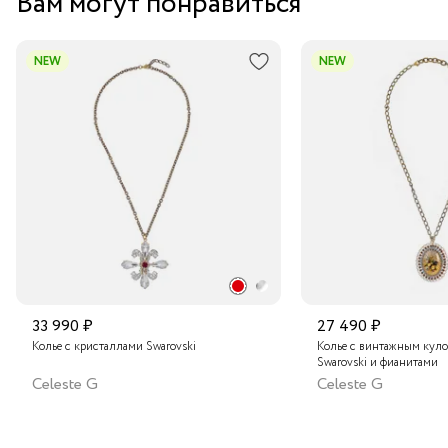
Вам могут понравиться
Курьером за 1-2 дня
с вечерними и повседневными нарядами, добавляя
им элегантности и роскоши.
В пункт выдачи заказов Boxberry
NEW
NEW
Транспортной компанией по России
Подробнее о сроках доставки
33 990 ₽
27 490 ₽
Колье с кристаллами Swarovski
Колье с винтажным куло
Swarovski и фианитами
Celeste G
Celeste G