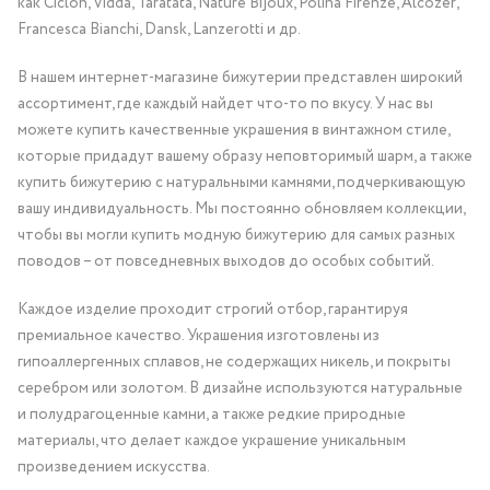
как Ciclon, Vidda, Taratata, Nature Bijoux, Polina Firenze, Alcozer,
Francesca Bianchi, Dansk, Lanzerotti и др.
В нашем интернет-магазине бижутерии представлен широкий
ассортимент, где каждый найдет что-то по вкусу. У нас вы
можете купить качественные украшения в винтажном стиле,
которые придадут вашему образу неповторимый шарм, а также
купить бижутерию с натуральными камнями, подчеркивающую
вашу индивидуальность. Мы постоянно обновляем коллекции,
чтобы вы могли купить модную бижутерию для самых разных
поводов – от повседневных выходов до особых событий.
Каждое изделие проходит строгий отбор, гарантируя
премиальное качество. Украшения изготовлены из
гипоаллергенных сплавов, не содержащих никель, и покрыты
серебром или золотом. В дизайне используются натуральные
и полудрагоценные камни, а также редкие природные
материалы, что делает каждое украшение уникальным
произведением искусства.