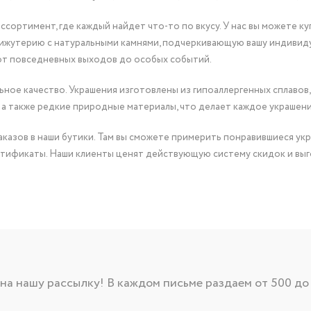
сортимент, где каждый найдет что-то по вкусу. У нас вы можете к
бижутерию с натуральными камнями, подчеркивающую вашу индивид
от повседневных выходов до особых событий.
ное качество. Украшения изготовлены из гипоаллергенных сплавов,
 а также редкие природные материалы, что делает каждое украшен
казов в наши бутики. Там вы сможете примерить понравившиеся укр
тификаты. Наши клиенты ценят действующую систему скидок и выг
а нашу рассылку! В каждом письме раздаем от 500 до