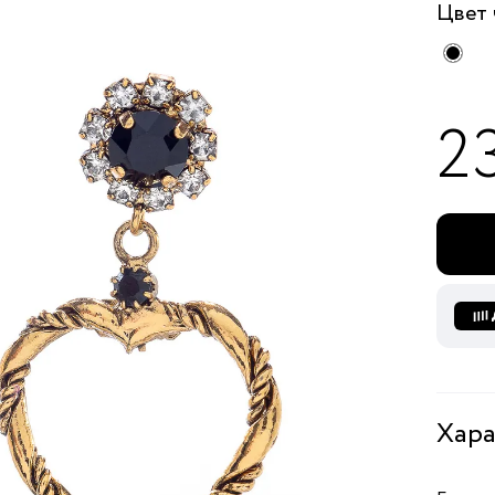
Цвет
2
Хара