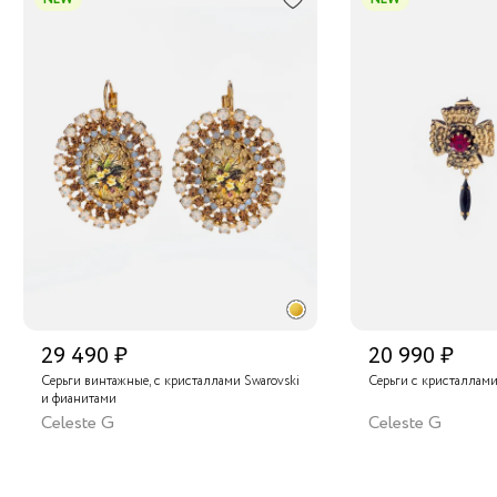
29 490 ₽
20 990 ₽
Серьги винтажные, с кристаллами Swarovski
Серьги с кристаллами
и фианитами
Celeste G
Celeste G