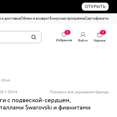
ОТКРЫТЬ
 и доставка
Обмен и возврат
Бонусная программа
Сертификаты
0
0
Избранное
Войти
Корзина
1-2044
26.1-2044
Показать все украшения бренда
ги с подвеской-сердцем,
таллами Swarovski и фианитами