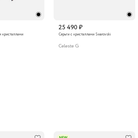
25 490 ₽
 и кристаллами
Серьги с кристаллами Swarovski
Celeste G
NEW