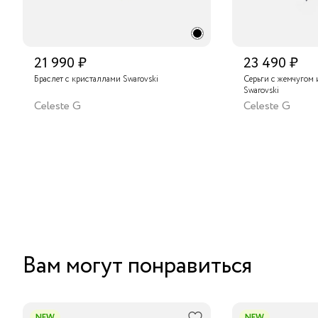
21 990 ₽
23 490 ₽
Браслет с кристаллами Swarovski
Серьги с жемчугом
Swarovski
Celeste G
Celeste G
Вам могут понравиться
NEW
NEW