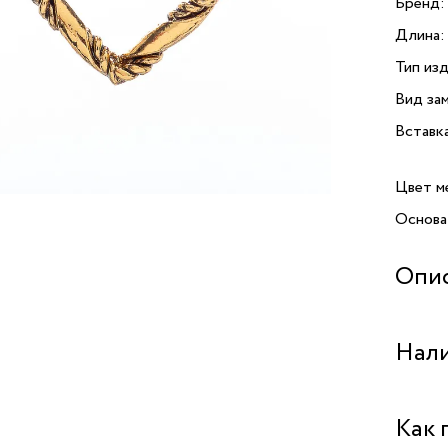
Бренд:
Длина:
Тип изд
Вид зам
Вставк
Цвет м
Основа
Опи
Серьги
Нали
от ита
дополне
и шарма
Бутик "
Как 
моды. 