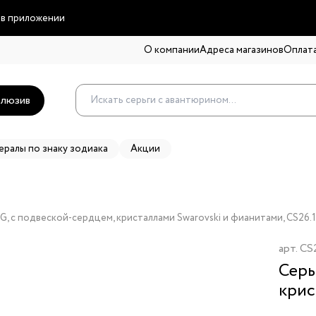
 в приложении
О компании
Адреса магазинов
Оплата
люзив
ералы по знаку зодиака
Акции
 G, с подвеской-сердцем, кристаллами Swarovski и фианитами, CS26.
арт.
CS
Серь
крис