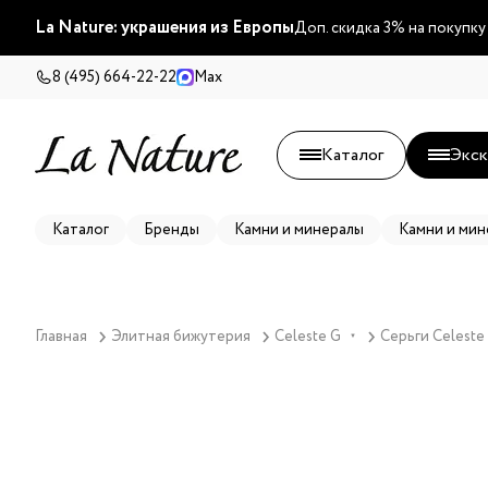
La Nature: украшения из Европы
Доп. скидка 3% на покупку
8 (495) 664-22-22
Max
Каталог
Экск
Каталог
Бренды
Камни и минералы
Камни и мин
Главная
Элитная бижутерия
Celeste G
Серьги Celeste
▼