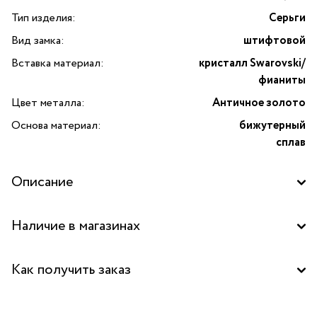
Тип изделия:
Серьги
Вид замка:
штифтовой
Вставка материал:
кристалл Swarovski/
фианиты
Цвет металла:
Античное золото
Основа материал:
бижутерный
сплав
Описание
Серьги с кристаллами Swarovski и фианитами от бренда
Наличие в магазинах
Celeste G — изысканное украшение, способное стать
акцентом любого образа. Оригинальный дизайн,
Бутик "La Nature" в ТЦ "Метрополис", Москва
вдохновлённый итальянской бижутерией, подчёркивает
Как получить заказ
утончённый вкус своей обладательницы. Яркие
Бутик "La Nature" в ТРК "Щука", Москва
кристаллы Swarovski и сверкающие фианиты гармонично
Забрать бесплатно в бутике
сочетаются, создавая восхитительную игру света.