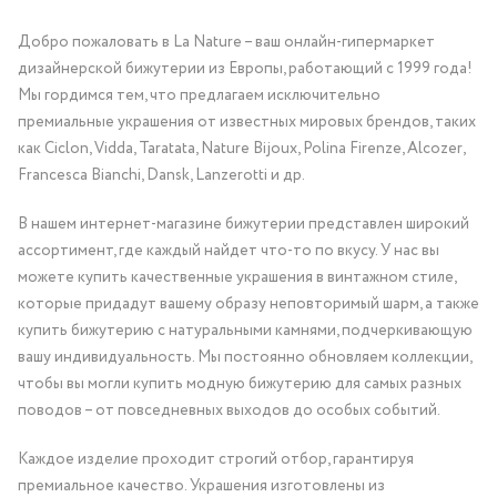
Добро пожаловать в La Nature – ваш онлайн-гипермаркет
дизайнерской бижутерии из Европы, работающий с 1999 года!
Мы гордимся тем, что предлагаем исключительно
премиальные украшения от известных мировых брендов, таких
как Ciclon, Vidda, Taratata, Nature Bijoux, Polina Firenze, Alcozer,
Francesca Bianchi, Dansk, Lanzerotti и др.
В нашем интернет-магазине бижутерии представлен широкий
ассортимент, где каждый найдет что-то по вкусу. У нас вы
можете купить качественные украшения в винтажном стиле,
которые придадут вашему образу неповторимый шарм, а также
купить бижутерию с натуральными камнями, подчеркивающую
вашу индивидуальность. Мы постоянно обновляем коллекции,
чтобы вы могли купить модную бижутерию для самых разных
поводов – от повседневных выходов до особых событий.
Каждое изделие проходит строгий отбор, гарантируя
премиальное качество. Украшения изготовлены из