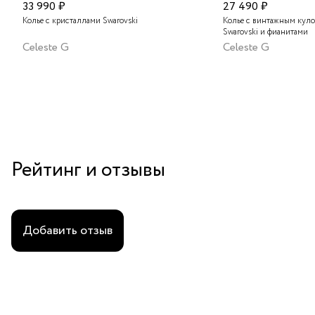
33 990 ₽
27 490 ₽
Колье с кристаллами Swarovski
Колье с винтажным куло
Swarovski и фианитами
Celeste G
Celeste G
Рейтинг и отзывы
Добавить отзыв