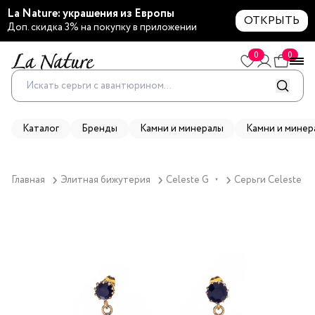
La Nature: украшения из Европы
ОТКРЫТЬ
Доп. скидка 3% на покупку в приложении
0
0
Каталог
Бренды
Камни и минералы
Камни и минер
Главная
Элитная бижутерия
Celeste G
Серьги Celeste G,
▼