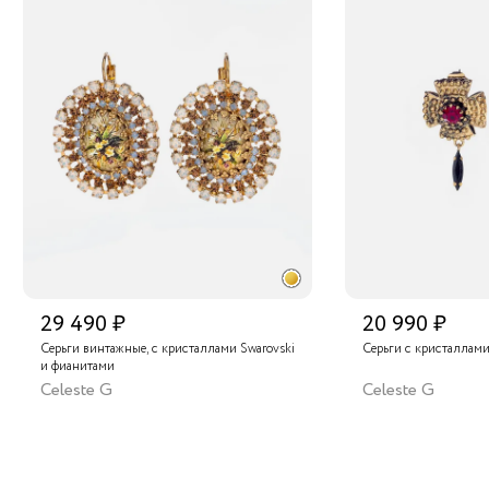
29 490 ₽
20 990 ₽
Серьги винтажные, с кристаллами Swarovski
Серьги с кристаллами
и фианитами
Celeste G
Celeste G