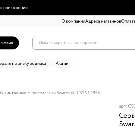
 в приложении
О компании
Адреса магазинов
Оплата
люзив
ералы по знаку зодиака
Акции
 G, винтажные, с кристаллами Swarovski, CS26.1-1954
арт.
CS2
Серь
Swar