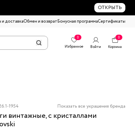
ОТКРЫТЬ
 и доставка
Обмен и возврат
Бонусная программа
Сертификаты
0
0
Избранное
Войти
Корзина
6.1-1954
Показать все украшения бренда
ги винтажные, с кристаллами
ovski