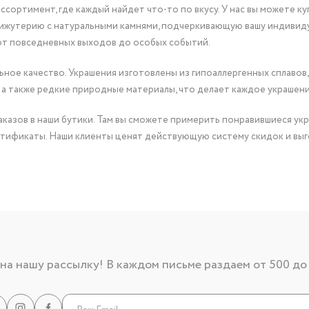
сортимент, где каждый найдет что-то по вкусу. У нас вы можете к
бижутерию с натуральными камнями, подчеркивающую вашу индивид
от повседневных выходов до особых событий.
ное качество. Украшения изготовлены из гипоаллергенных сплавов,
 а также редкие природные материалы, что делает каждое украшен
казов в наши бутики. Там вы сможете примерить понравившиеся укр
тификаты. Наши клиенты ценят действующую систему скидок и выг
а нашу рассылку! В каждом письме раздаем от 500 до