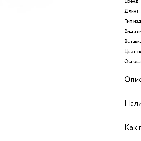
Бренд:
Длина:
Тип изд
Вид зам
Вставк
Цвет м
Основа
Опи
Винтажн
Нали
G — эт
элеган
из кач
Бутик 
Как 
«антич
и благо