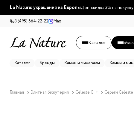
La Nature: украшения из Европы
Доп. скидка 3% на покупку
8 (495) 664-22-22
Max
Каталог
Экск
Каталог
Бренды
Камни и минералы
Камни и мин
Главная
Элитная бижутерия
Celeste G
Серьги Celeste
▼