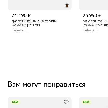
24 490 ₽
25 990 ₽
Браслет винтажный, с кристаллами
Колье с винтажным
Swarovski и фианитами
Swarovski и фианит
Celeste G
Celeste G
Вам могут понравиться
NEW
NEW