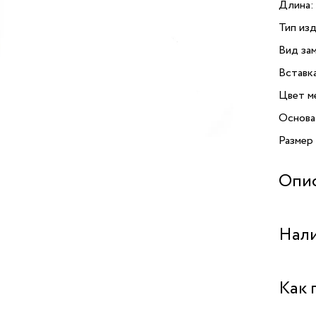
Длина:
Тип изд
Вид зам
Вставк
Цвет м
Основа
Размер
Опи
Открой
Нали
от пре
криста
дополн
Бутик "
Как 
и спосо
Колье 