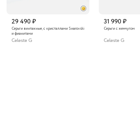
29 490 ₽
31 990 ₽
Серьги винтажные, с кристаллами Swarovski
Серьги с жемчугом
и фианитами
Celeste G
Celeste G