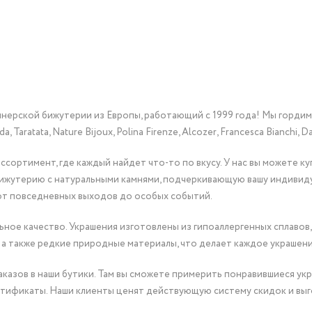
йнерской бижутерии из Европы, работающий с 1999 года! Мы горди
Taratata, Nature Bijoux, Polina Firenze, Alcozer, Francesca Bianchi, Da
сортимент, где каждый найдет что-то по вкусу. У нас вы можете к
бижутерию с натуральными камнями, подчеркивающую вашу индивид
от повседневных выходов до особых событий.
ное качество. Украшения изготовлены из гипоаллергенных сплавов,
 а также редкие природные материалы, что делает каждое украшен
казов в наши бутики. Там вы сможете примерить понравившиеся укр
тификаты. Наши клиенты ценят действующую систему скидок и выг