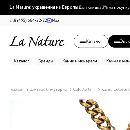
La Nature: украшения из Европы
Доп. скидка 3% на покупку
8 (495) 664-22-22
Max
Каталог
Экск
Каталог
Бренды
Камни и минералы
Камни и мин
Главная
Элитная бижутерия
Celeste G
Колье Celeste 
▼