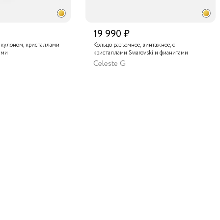
19 990 ₽
 кулоном, кристаллами
Кольцо разъемное, винтажное, с
ами
кристаллами Swarovski и фианитами
Celeste G