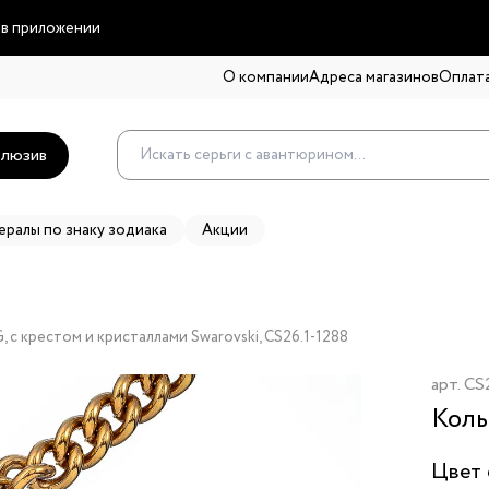
 в приложении
О компании
Адреса магазинов
Оплата
люзив
ералы по знаку зодиака
Акции
G, с крестом и кристаллами Swarovski, CS26.1-1288
арт.
CS2
Коль
Цвет