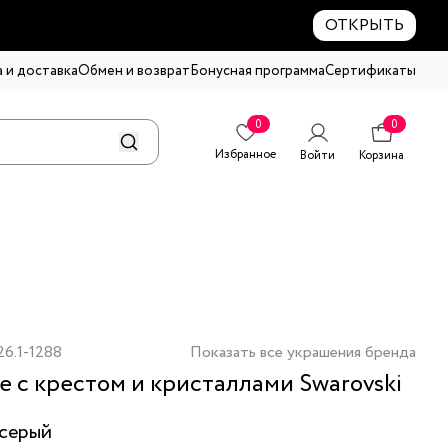
ОТКРЫТЬ
 и доставка
Обмен и возврат
Бонусная программа
Сертификаты
0
0
Избранное
Войти
Корзина
6.1-1288
Показать все украшения бренда
е с крестом и кристаллами Swarovski
серый