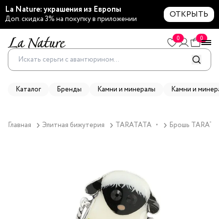
La Nature: украшения из Европы
ОТКРЫТЬ
Доп. скидка 3% на покупку в приложении
0
0
Каталог
Бренды
Камни и минералы
Камни и минер
Главная
Элитная бижутерия
TARATATA
Брошь TARATATA
▼