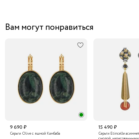
Вам могут понравиться
9 690 ₽
15 490 ₽
Серьги Olive с яшмой Камбаба
Серьги Etincelle асимме
смолой, нарисованными