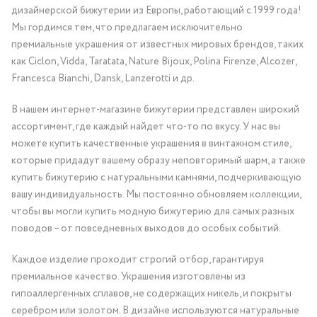
дизайнерской бижутерии из Европы, работающий с 1999 года!
Мы гордимся тем, что предлагаем исключительно
премиальные украшения от известных мировых брендов, таких
как Ciclon, Vidda, Taratata, Nature Bijoux, Polina Firenze, Alcozer,
Francesca Bianchi, Dansk, Lanzerotti и др.
В нашем интернет-магазине бижутерии представлен широкий
ассортимент, где каждый найдет что-то по вкусу. У нас вы
можете купить качественные украшения в винтажном стиле,
которые придадут вашему образу неповторимый шарм, а также
купить бижутерию с натуральными камнями, подчеркивающую
вашу индивидуальность. Мы постоянно обновляем коллекции,
чтобы вы могли купить модную бижутерию для самых разных
поводов – от повседневных выходов до особых событий.
Каждое изделие проходит строгий отбор, гарантируя
премиальное качество. Украшения изготовлены из
гипоаллергенных сплавов, не содержащих никель, и покрыты
серебром или золотом. В дизайне используются натуральные