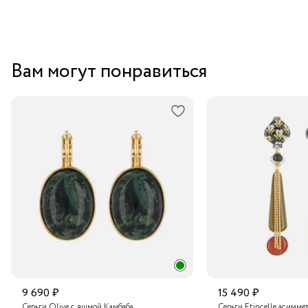
Вам могут понравиться
9 690 ₽
15 490 ₽
Серьги Olive с яшмой Камбаба
Серьги Etincelle асимме