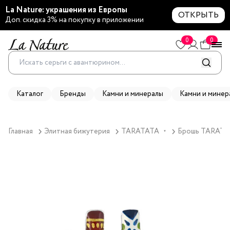
La Nature: украшения из Европы
ОТКРЫТЬ
Доп. скидка 3% на покупку в приложении
0
0
Каталог
Бренды
Камни и минералы
Камни и минер
Главная
Элитная бижутерия
TARATATA
Брошь TARATATA
▼