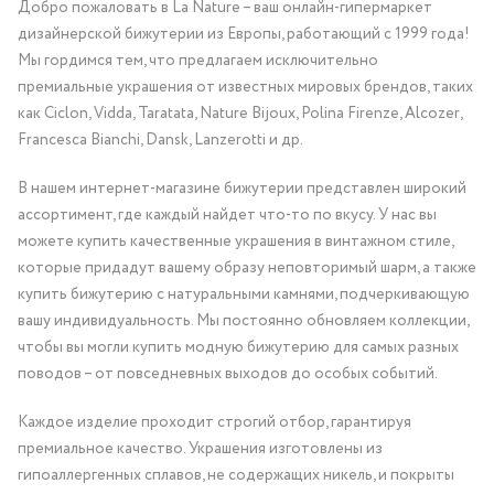
Добро пожаловать в La Nature – ваш онлайн-гипермаркет
дизайнерской бижутерии из Европы, работающий с 1999 года!
Мы гордимся тем, что предлагаем исключительно
премиальные украшения от известных мировых брендов, таких
как Ciclon, Vidda, Taratata, Nature Bijoux, Polina Firenze, Alcozer,
Francesca Bianchi, Dansk, Lanzerotti и др.
В нашем интернет-магазине бижутерии представлен широкий
ассортимент, где каждый найдет что-то по вкусу. У нас вы
можете купить качественные украшения в винтажном стиле,
которые придадут вашему образу неповторимый шарм, а также
купить бижутерию с натуральными камнями, подчеркивающую
вашу индивидуальность. Мы постоянно обновляем коллекции,
чтобы вы могли купить модную бижутерию для самых разных
поводов – от повседневных выходов до особых событий.
Каждое изделие проходит строгий отбор, гарантируя
премиальное качество. Украшения изготовлены из
гипоаллергенных сплавов, не содержащих никель, и покрыты