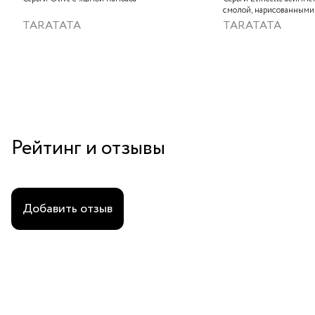
смолой, нарисованными
слюдяным порошком, ст
TARATATA
TARATATA
тонированным гематито
краской
Рейтинг и отзывы
Добавить отзыв