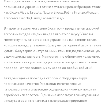
Мы гордимся тем, что предлагаем исключительно
премиальные украшения от известных мировых брендов, таких
как Ciclon, Vidda, Taratata, Nature Bijoux, Polina Firenze, Alcozer,
Francesca Bianchi, Dansk, Lanzerotti и др.
В нашем интернет-магазине бижутерии представлен широкий
ассортимент, где каждый найдет что-то по вкусу. У нас вы
можете купить качественные украшения в винтажном стиле,
которые придадут вашему образу неповторимый шарм, а также
купить бижутерию с натуральными камнями, подчеркивающую
вашу индивидуальность. Мы постоянно обновляем коллекции,
чтобы вы могли купить модную бижутерию для самых разных
поводов – от повседневных выходов до особых событий.
Каждое изделие проходит строгий отбор, гарантируя
премиальное качество. Украшения изготовлены из
гипоаллергенных сплавов, не содержащих никель, и покрыты
серебром или золотом. В дизайне используются натуральные
и полудрагоценные камни, а также редкие природные