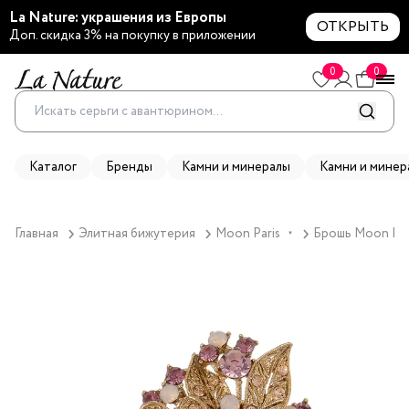
La Nature: украшения из Европы
ОТКРЫТЬ
Доп. скидка 3% на покупку в приложении
0
0
Каталог
Бренды
Камни и минералы
Камни и минер
Главная
Элитная бижутерия
Moon Paris
Брошь Moon Pari
▼