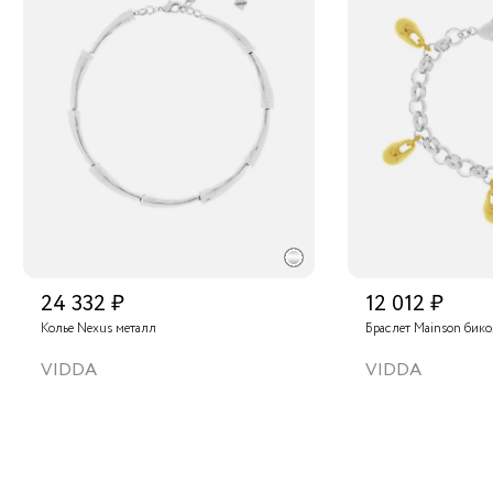
24 332 ₽
12 012 ₽
Колье Nexus металл
Браслет Mainson бик
VIDDA
VIDDA