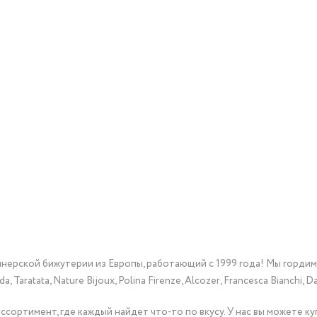
йнерской бижутерии из Европы, работающий с 1999 года! Мы горди
Taratata, Nature Bijoux, Polina Firenze, Alcozer, Francesca Bianchi, Da
сортимент, где каждый найдет что-то по вкусу. У нас вы можете к