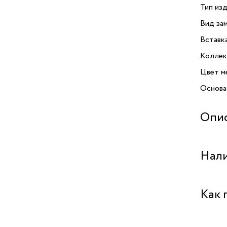
Тип изд
Вид зам
Вставк
Коллек
Цвет м
Основа
Опи
Браслет
Нали
воплощ
тщател
притяги
Аутлет 
Как 
словно
путь и 
что ва