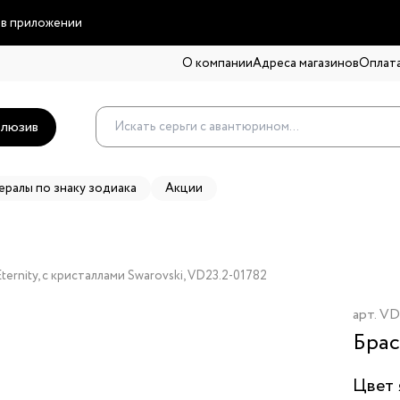
 в приложении
О компании
Адреса магазинов
Оплата
люзив
ералы по знаку зодиака
Акции
ernity, с кристаллами Swarovski, VD23.2-01782
арт.
VD
Брас
Цвет