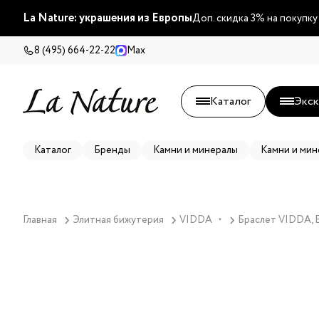
La Nature: украшения из Европы
Доп. скидка 3% на покупку
8 (495) 664-22-22
Max
Каталог
Экск
Каталог
Бренды
Камни и минералы
Камни и мин
Главная
Элитная бижутерия
VIDDA
Браслет VIDDA, Et
▼