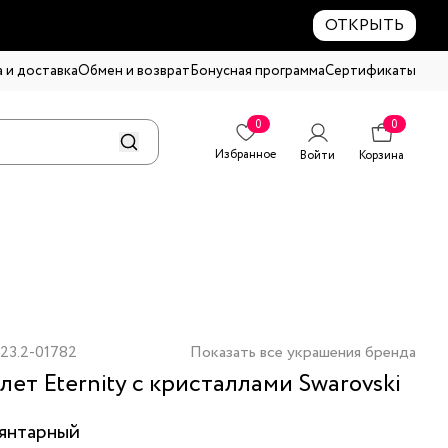
ОТКРЫТЬ
 и доставка
Обмен и возврат
Бонусная программа
Сертификаты
0
0
Избранное
Войти
Корзина
23.2-01782
Показать все украшения бренда
лет Eternity с кристаллами Swarovski
янтарный