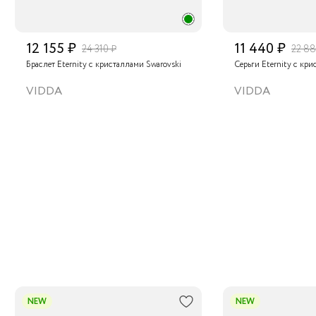
12 155 ₽
11 440 ₽
24 310 ₽
22 88
Браслет Eternity с кристаллами Swarovski
Серьги Eternity с кри
VIDDA
VIDDA
NEW
NEW