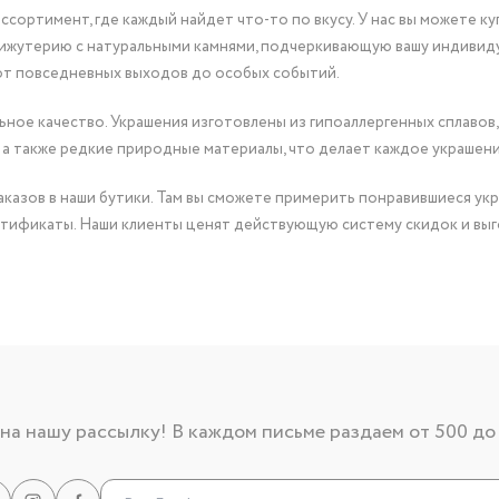
сортимент, где каждый найдет что-то по вкусу. У нас вы можете к
бижутерию с натуральными камнями, подчеркивающую вашу индивид
от повседневных выходов до особых событий.
ное качество. Украшения изготовлены из гипоаллергенных сплавов,
 а также редкие природные материалы, что делает каждое украшен
казов в наши бутики. Там вы сможете примерить понравившиеся укр
тификаты. Наши клиенты ценят действующую систему скидок и выг
а нашу рассылку! В каждом письме раздаем от 500 до