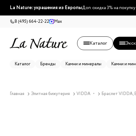
La Nature: украшения из Европы
Доп. скидка 3% на покупку
8 (495) 664-22-22
Max
Каталог
Экск
Каталог
Бренды
Камни и минералы
Камни и мин
Главная
Элитная бижутерия
VIDDA
Браслет VIDDA, Et
▼