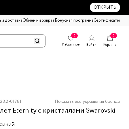
ОТКРЫТЬ
 и доставка
Обмен и возврат
Бонусная программа
Сертификаты
0
0
Избранное
Войти
Корзина
23.2-01781
Показать все украшения бренда
лет Eternity с кристаллами Swarovski
синий