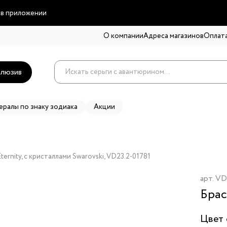
 в приложении
О компании
Адреса магазинов
Оплата
люзив
ералы по знаку зодиака
Акции
ernity, с кристаллами Swarovski, VD23.2-01781
арт.
VD
Брас
Цвет