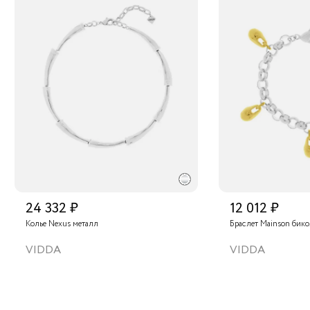
24 332 ₽
12 012 ₽
Колье Nexus металл
Браслет Mainson бик
VIDDA
VIDDA