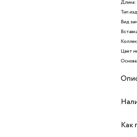
Длина:
Тип изд
Вид зам
Вставк
Коллек
Цвет м
Основа
Опи
Браслет
Нали
воплощ
тщател
притяги
Аутлет 
Как 
словно
путь и 