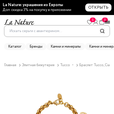
La Nature: украшения из Европы
ОТКРЫТЬ
Доп. скидка 3% на покупку в приложении
0
0
Каталог
Бренды
Камни и минералы
Камни и минер
Главная
Элитная бижутерия
Tucco
Браслет Tucco, Ciao
▼