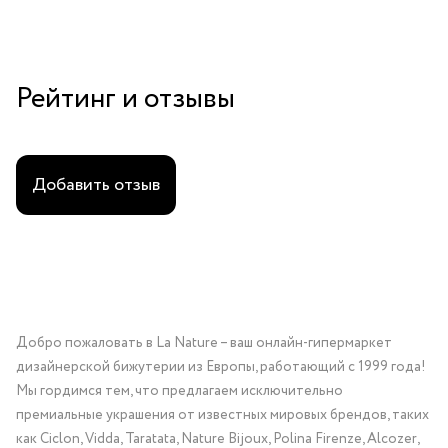
Рейтинг и отзывы
Добавить отзыв
Добро пожаловать в La Nature – ваш онлайн-гипермаркет
дизайнерской бижутерии из Европы, работающий с 1999 года!
Мы гордимся тем, что предлагаем исключительно
премиальные украшения от известных мировых брендов, таких
как Ciclon, Vidda, Taratata, Nature Bijoux, Polina Firenze, Alcozer,