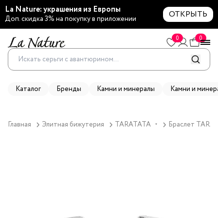
La Nature: украшения из Европы
ОТКРЫТЬ
Доп. скидка 3% на покупку в приложении
0
0
Каталог
Бренды
Камни и минералы
Камни и минер
Главная
Элитная бижутерия
TARATATA
Браслет TARATA
▼