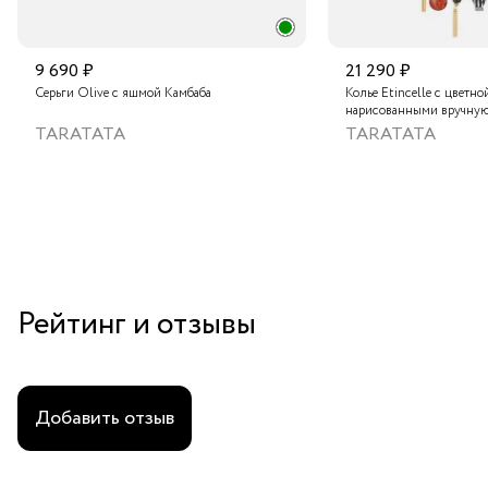
9 690 ₽
21 290 ₽
Серьги Olive с яшмой Камбаба
Колье Etincelle с цветно
нарисованными вручную
слюдяным порошком, зо
TARATATA
TARATATA
стеклянными бусинам и
гематитом
Рейтинг и отзывы
Добавить отзыв