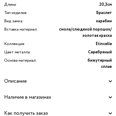
Длина:
20,3см
Тип изделия:
Браслет
Вид замка:
карабин
Вставка материал:
смола/слюдяной порошок/
золотая краска
Коллекция:
Etincelle
Цвет металла:
Серебряный
Основа материал:
бижутерный
сплав
Описание
Браслет Etincelle от французского бренда TARATATA.
Наличие в магазинах
Украшение изготавлено вручную и украшено уникальными
узорами, нарисованными художниками бренда. Основой
Бутик "La Nature" в ТД "Дружба", Москва
служит прочный бижутерный сплав серебряного цвета —
Как получить заказ