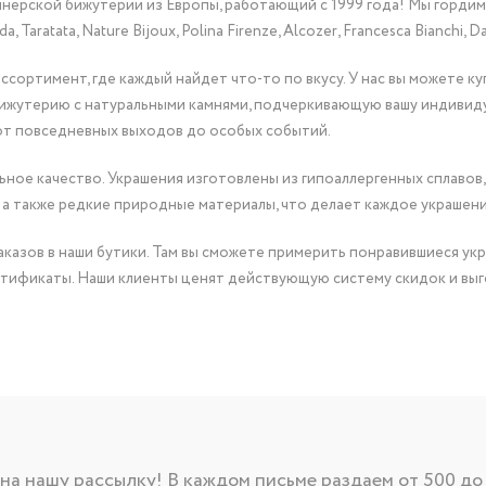
йнерской бижутерии из Европы, работающий с 1999 года! Мы горди
Taratata, Nature Bijoux, Polina Firenze, Alcozer, Francesca Bianchi, Da
сортимент, где каждый найдет что-то по вкусу. У нас вы можете к
бижутерию с натуральными камнями, подчеркивающую вашу индивид
от повседневных выходов до особых событий.
ное качество. Украшения изготовлены из гипоаллергенных сплавов,
 а также редкие природные материалы, что делает каждое украшен
казов в наши бутики. Там вы сможете примерить понравившиеся укр
тификаты. Наши клиенты ценят действующую систему скидок и выг
а нашу рассылку! В каждом письме раздаем от 500 до