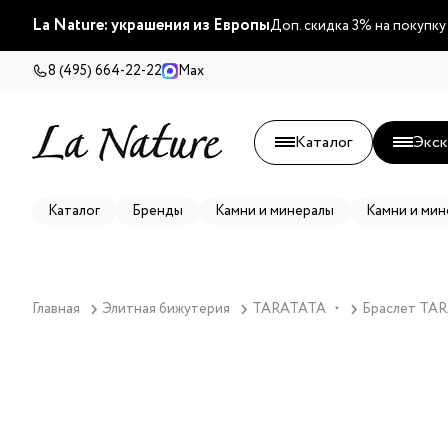
La Nature: украшения из Европы
Доп. скидка 3% на покупку
8 (495) 664-22-22
Max
Каталог
Экск
Каталог
Бренды
Камни и минералы
Камни и мин
Главная
Элитная бижутерия
TARATATA
Браслет TARA
▼