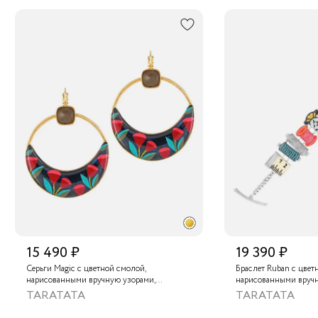
15 490 ₽
19 390 ₽
Серьги Magic с цветной смолой,
Браслет Ruban с цвет
нарисованными вручную узорами,
нарисованными вруч
лабрадоритом и металлизированной
золотой краской
TARATATA
TARATATA
крааской