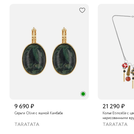
9 690 ₽
21 290 ₽
Серьги Olive с яшмой Камбаба
Колье Etincelle с ц
нарисованными вру
слюдяным порошком
TARATATA
TARATATA
стеклянными буси
гематитом