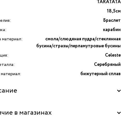
TARATATA
18,5см
елия:
Браслет
ка:
карабин
а материал:
смола/слюдяная пудра/стеклянная
бусина/стразы/перламутровые бусины
ция:
Celeste
еталла:
Серебряный
 материал:
бижутерный сплав
сание
чие в магазинах