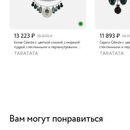
13 223 ₽
11 893 ₽
18 890 ₽
16 9
Колье Celeste с цветной смолой, слюдяной
Серьги Celeste с цв
пудрой, стеклянными и перламутровыми
стеклянными и перламут
бусинами и стразами
стразами и стекля
TARATATA
TARATATA
Вам могут понравиться