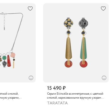
15 490 ₽
ветной смолой,
Серьги Etincelle асимметричные, с цветной
чную узорами,
смолой, нарисованными вручную узорами,
, золотой краской,
слюдяным порошком, стеклянной бусиной,
TARATATA
нам и тонированным
тонированным гематитом и золотой
краской