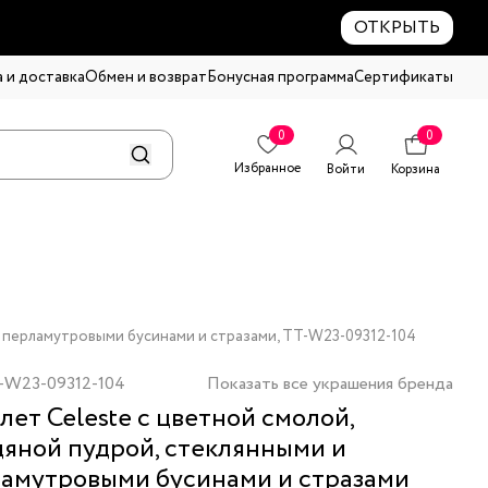
ОТКРЫТЬ
 и доставка
Обмен и возврат
Бонусная программа
Сертификаты
0
0
Избранное
Войти
Корзина
и перламутровыми бусинами и стразами, TT-W23-09312-104
-W23-09312-104
Показать все украшения бренда
лет Celeste с цветной смолой,
яной пудрой, стеклянными и
амутровыми бусинами и стразами