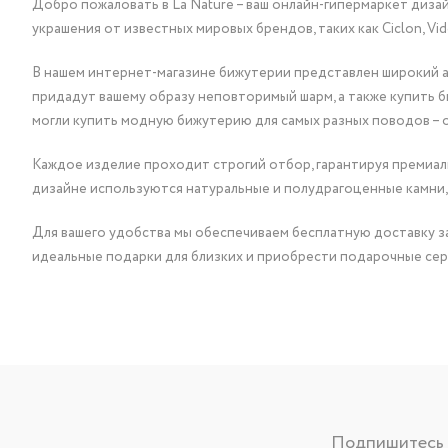
Добро пожаловать в La Nature – ваш онлайн-гипермаркет диза
украшения от известных мировых брендов, таких как Ciclon, Vidda, 
В нашем интернет-магазине бижутерии представлен широкий ас
придадут вашему образу неповторимый шарм, а также купить 
могли купить модную бижутерию для самых разных поводов – 
Каждое изделие проходит строгий отбор, гарантируя премиаль
дизайне используются натуральные и полудрагоценные камни,
Для вашего удобства мы обеспечиваем бесплатную доставку за
идеальные подарки для близких и приобрести подарочные сер
Подпишитесь н