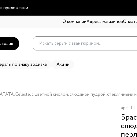
 в приложении
О компании
Адреса магазинов
Оплата
люзив
ералы по знаку зодиака
Акции
TATA, Celeste, с цветной смолой, слюдяной пудрой, стеклянными 
арт.
TT
Брас
слюд
перл