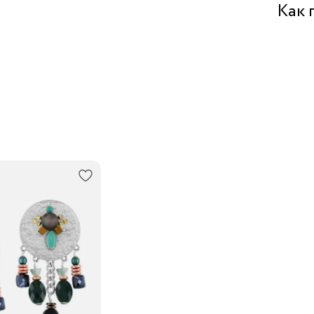
Аутлет 
Как 
Забрат
Курьеро
В пункт
Трансп
Подроб