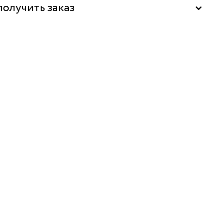
"La Nature" в ТЦ "Елоховский пассаж", Москва
получить заказ
ь бесплатно в бутике
м за 1-2 дня
 выдачи заказов Boxberry
ортной компанией по России
нее о сроках доставки