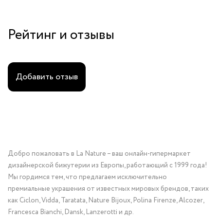
Рейтинг и отзывы
Добавить отзыв
Добро пожаловать в La Nature – ваш онлайн-гипермаркет
дизайнерской бижутерии из Европы, работающий с 1999 года!
Мы гордимся тем, что предлагаем исключительно
премиальные украшения от известных мировых брендов, таких
как Ciclon, Vidda, Taratata, Nature Bijoux, Polina Firenze, Alcozer,
Francesca Bianchi, Dansk, Lanzerotti и др.