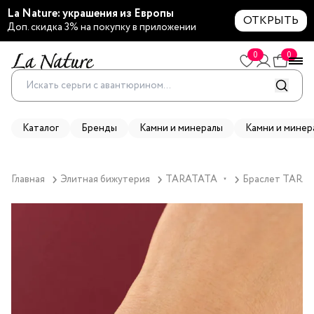
La Nature: украшения из Европы
ОТКРЫТЬ
Доп. скидка 3% на покупку в приложении
0
0
Каталог
Бренды
Камни и минералы
Камни и минер
Главная
Элитная бижутерия
TARATATA
Браслет TARATA
▼