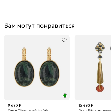
Вам могут понравиться
9 690 ₽
15 490 ₽
Серьги Olive с яшмой Камбаба
Серьги Etincelle асимме