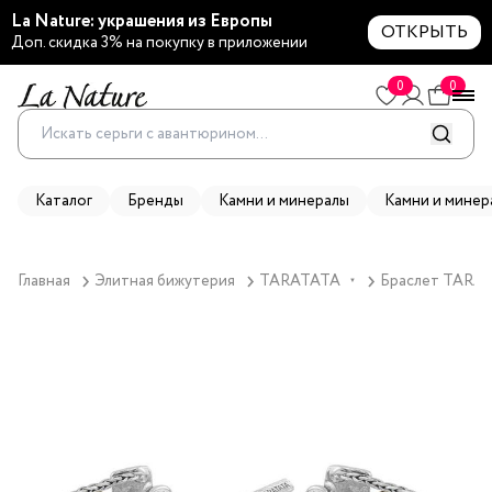
La Nature: украшения из Европы
ОТКРЫТЬ
Доп. скидка 3% на покупку в приложении
0
0
Каталог
Бренды
Камни и минералы
Камни и минер
Главная
Элитная бижутерия
TARATATA
Браслет TARATA
▼