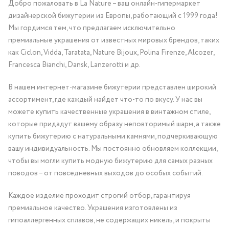
Добро пожаловать в La Nature – ваш онлайн-гипермаркет
дизайнерской бижутерии из Европы, работающий с 1999 года!
Мы гордимся тем, что предлагаем исключительно
премиальные украшения от известных мировых брендов, таких
как Ciclon, Vidda, Taratata, Nature Bijoux, Polina Firenze, Alcozer,
Francesca Bianchi, Dansk, Lanzerotti и др.
В нашем интернет-магазине бижутерии представлен широкий
ассортимент, где каждый найдет что-то по вкусу. У нас вы
можете купить качественные украшения в винтажном стиле,
которые придадут вашему образу неповторимый шарм, а также
купить бижутерию с натуральными камнями, подчеркивающую
вашу индивидуальность. Мы постоянно обновляем коллекции,
чтобы вы могли купить модную бижутерию для самых разных
поводов – от повседневных выходов до особых событий.
Каждое изделие проходит строгий отбор, гарантируя
премиальное качество. Украшения изготовлены из
гипоаллергенных сплавов, не содержащих никель, и покрыты