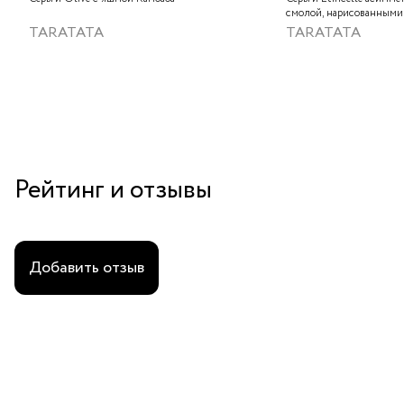
смолой, нарисованными
слюдяным порошком, ст
TARATATA
TARATATA
тонированным гематито
краской
Рейтинг и отзывы
Добавить отзыв