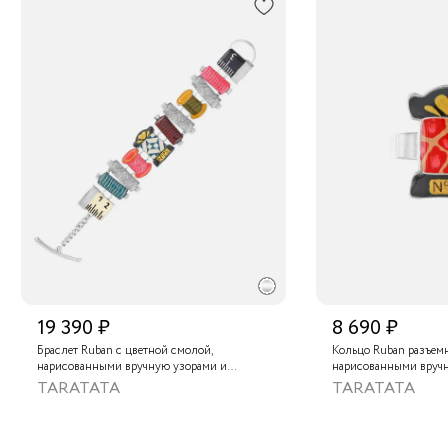
19 390 ₽
8 690 ₽
Браслет Ruban с цветной смолой,
Кольцо Ruban разъемн
нарисованными вручную узорами и
нарисованными вруч
золотой краской
золотой краской
TARATATA
TARATATA