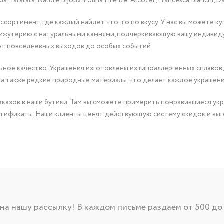
Taratata, Nature Bijoux, Polina Firenze, Alcozer, Francesca Bianchi, Da
сортимент, где каждый найдет что-то по вкусу. У нас вы можете к
бижутерию с натуральными камнями, подчеркивающую вашу индивид
от повседневных выходов до особых событий.
ное качество. Украшения изготовлены из гипоаллергенных сплавов,
 а также редкие природные материалы, что делает каждое украшен
казов в наши бутики. Там вы сможете примерить понравившиеся укр
тификаты. Наши клиенты ценят действующую систему скидок и выг
а нашу рассылку! В каждом письме раздаем от 500 до