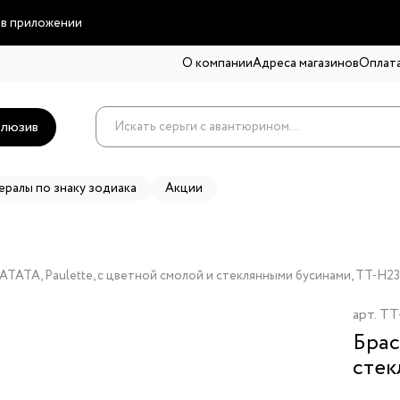
 в приложении
О компании
Адреса магазинов
Оплата
люзив
ералы по знаку зодиака
Акции
TATA, Paulette, с цветной смолой и стеклянными бусинами, TT-H23
арт.
TT
Брас
стек