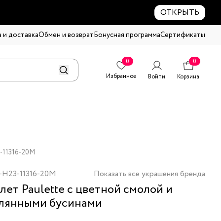
ОТКРЫТЬ
 и доставка
Обмен и возврат
Бонусная программа
Сертификаты
0
0
Избранное
Войти
Корзина
-11316-20M
-H23-11316-20M
Показать все украшения бренда
лет Paulette с цветной смолой и
лянными бусинами