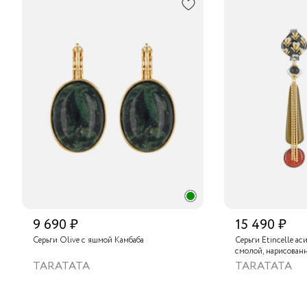
9 690 ₽
15 490 ₽
Серьги Olive с яшмой Камбаба
Серьги Etincelle а
смолой, нарисован
слюдяным порошком
TARATATA
TARATATA
тонированным гема
краской