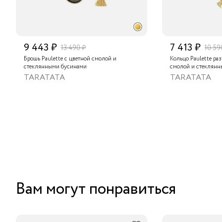
9 443 ₽
7 413 ₽
13 490 ₽
10 59
Брошь Paulette с цветной смолой и
Кольцо Paulette раз
стеклянными бусинами
смолой и стеклян
TARATATA
TARATATA
Вам могут понравиться