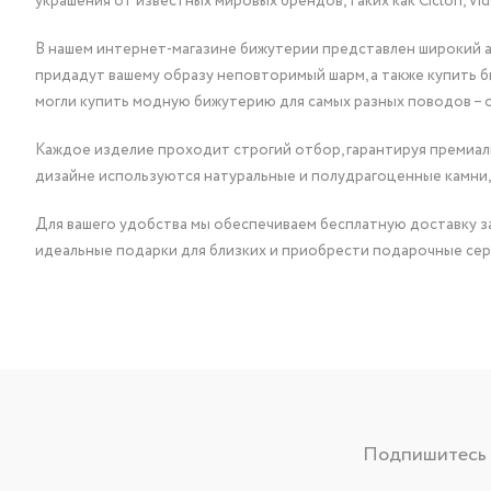
украшения от известных мировых брендов, таких как Ciclon, Vidda, 
В нашем интернет-магазине бижутерии представлен широкий ас
придадут вашему образу неповторимый шарм, а также купить 
могли купить модную бижутерию для самых разных поводов – 
Каждое изделие проходит строгий отбор, гарантируя премиаль
дизайне используются натуральные и полудрагоценные камни,
Для вашего удобства мы обеспечиваем бесплатную доставку за
идеальные подарки для близких и приобрести подарочные сер
Подпишитесь н