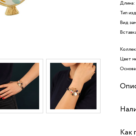
Длина:
Тип изд
Вид зам
Вставк
Коллек
Цвет м
Основа
Опи
Брасле
Нали
яркие 
индиви
смолы 
Бутик 
Как 
захват