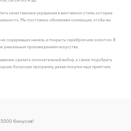
nsk, Lanzerotti и др.
упить качественные украшения в винтажном стиле, которые
уальность. Мы постоянно обновляем коллекции, чтобы вы
 не содержащих никель, и покрыты серебром или золотом. В
ие уникальным произведением искусства.
ашения, сделать окончательный выбор, а также подобрать
одную бонусную программу, делая покупки еще приятнее.
 5000 бонусов!