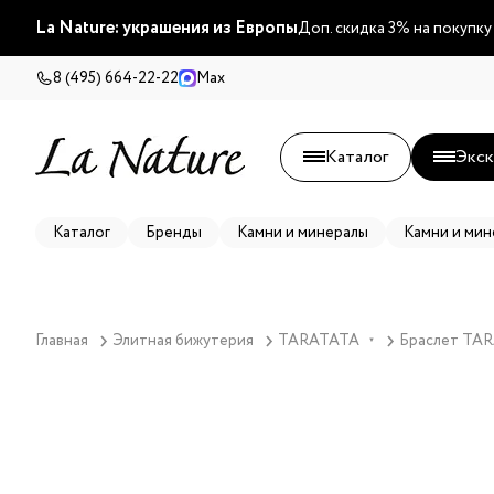
La Nature: украшения из Европы
Доп. скидка 3% на покупку
8 (495) 664-22-22
Max
Каталог
Экск
Каталог
Бренды
Камни и минералы
Камни и мин
Главная
Элитная бижутерия
TARATATA
Браслет TARA
▼