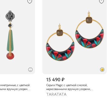
15 490 ₽
симметричные, с цветной
Серьги Magic с цветной смолой,
ными вручную узорами,
нарисованными вручную узорами,
, стеклянной бусиной,
лабрадоритом и металлизированной
TARATATA
титом и золотой
крааской