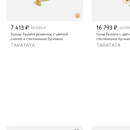
7 413 ₽
16 793 ₽
10 590 ₽
23 99
Кольцо Paulette разъемное, с цветной
Колье Paulette с цве
смолой и стеклянными бусинами
стеклянными бусина
TARATATA
TARATATA