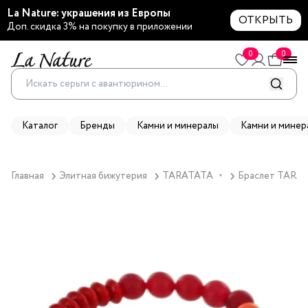
La Nature: украшения из Европы
ОТКРЫТЬ
Доп. скидка 3% на покупку в приложении
0
0
Каталог
Бренды
Камни и минералы
Камни и минер
Главная
Элитная бижутерия
TARATATA
Браслет TARATA
▼