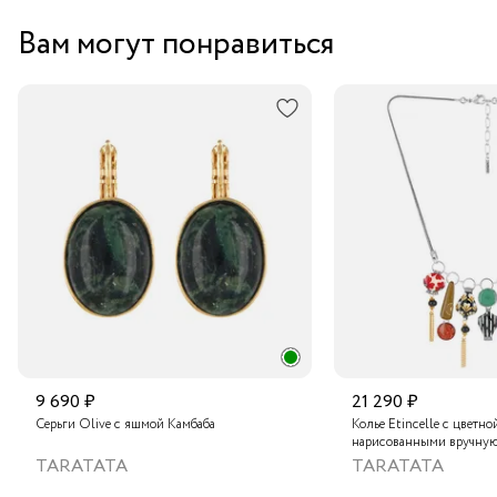
Вам могут понравиться
9 690 ₽
21 290 ₽
Серьги Olive с яшмой Камбаба
Колье Etincelle с цветно
нарисованными вручную
слюдяным порошком, зо
TARATATA
TARATATA
стеклянными бусинам и
гематитом