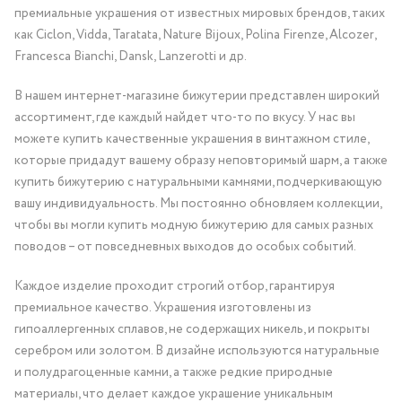
премиальные украшения от известных мировых брендов, таких
как Ciclon, Vidda, Taratata, Nature Bijoux, Polina Firenze, Alcozer,
Francesca Bianchi, Dansk, Lanzerotti и др.
В нашем интернет-магазине бижутерии представлен широкий
ассортимент, где каждый найдет что-то по вкусу. У нас вы
можете купить качественные украшения в винтажном стиле,
которые придадут вашему образу неповторимый шарм, а также
купить бижутерию с натуральными камнями, подчеркивающую
вашу индивидуальность. Мы постоянно обновляем коллекции,
чтобы вы могли купить модную бижутерию для самых разных
поводов – от повседневных выходов до особых событий.
Каждое изделие проходит строгий отбор, гарантируя
премиальное качество. Украшения изготовлены из
гипоаллергенных сплавов, не содержащих никель, и покрыты
серебром или золотом. В дизайне используются натуральные
и полудрагоценные камни, а также редкие природные
материалы, что делает каждое украшение уникальным