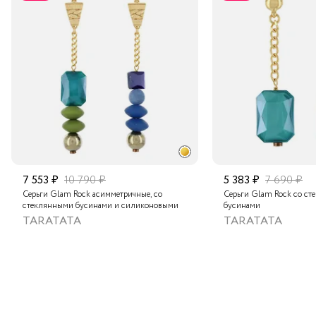
Транспортной компанией по России
Подробнее о сроках доставки
7 553 ₽
10 790 ₽
5 383 ₽
7 690 ₽
Серьги Glam Rock асимметричные, со
Серьги Glam Rock со с
стеклянными бусинами и силиконовыми
бусинами
TARATATA
TARATATA