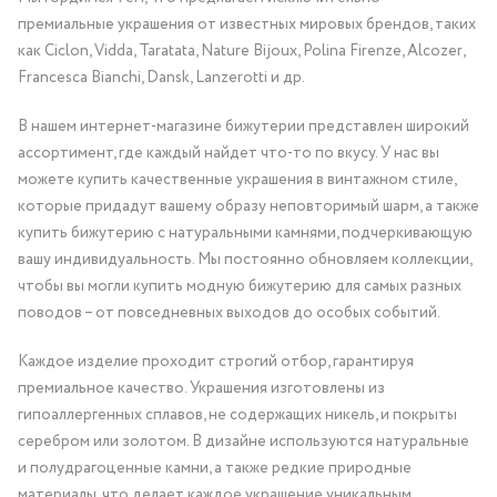
премиальные украшения от известных мировых брендов, таких
как Ciclon, Vidda, Taratata, Nature Bijoux, Polina Firenze, Alcozer,
Francesca Bianchi, Dansk, Lanzerotti и др.
В нашем интернет-магазине бижутерии представлен широкий
ассортимент, где каждый найдет что-то по вкусу. У нас вы
можете купить качественные украшения в винтажном стиле,
которые придадут вашему образу неповторимый шарм, а также
купить бижутерию с натуральными камнями, подчеркивающую
вашу индивидуальность. Мы постоянно обновляем коллекции,
чтобы вы могли купить модную бижутерию для самых разных
поводов – от повседневных выходов до особых событий.
Каждое изделие проходит строгий отбор, гарантируя
премиальное качество. Украшения изготовлены из
гипоаллергенных сплавов, не содержащих никель, и покрыты
серебром или золотом. В дизайне используются натуральные
и полудрагоценные камни, а также редкие природные
материалы, что делает каждое украшение уникальным