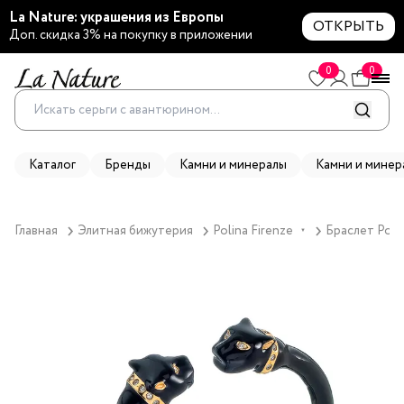
La Nature: украшения из Европы
ОТКРЫТЬ
Доп. скидка 3% на покупку в приложении
0
0
Каталог
Бренды
Камни и минералы
Камни и минер
Главная
Элитная бижутерия
Polina Firenze
Браслет Poli
▼