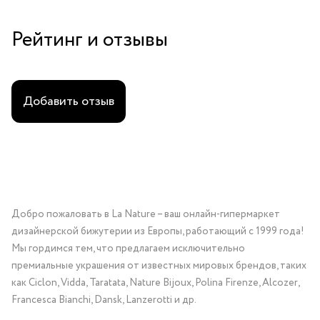
Рейтинг и отзывы
Добавить отзыв
Добро пожаловать в La Nature – ваш онлайн-гипермаркет
дизайнерской бижутерии из Европы, работающий с 1999 года!
Мы гордимся тем, что предлагаем исключительно
премиальные украшения от известных мировых брендов, таких
как Ciclon, Vidda, Taratata, Nature Bijoux, Polina Firenze, Alcozer,
Francesca Bianchi, Dansk, Lanzerotti и др.