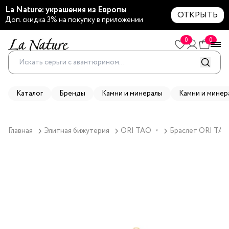
La Nature: украшения из Европы
ОТКРЫТЬ
Доп. скидка 3% на покупку в приложении
0
0
Каталог
Бренды
Камни и минералы
Камни и минер
Главная
Элитная бижутерия
ORI TAO
Браслет ORI TAO,
▼