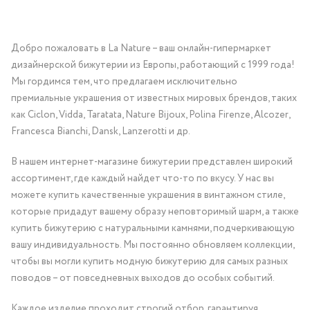
Добро пожаловать в La Nature – ваш онлайн-гипермаркет
дизайнерской бижутерии из Европы, работающий с 1999 года!
Мы гордимся тем, что предлагаем исключительно
премиальные украшения от известных мировых брендов, таких
как Ciclon, Vidda, Taratata, Nature Bijoux, Polina Firenze, Alcozer,
Francesca Bianchi, Dansk, Lanzerotti и др.
В нашем интернет-магазине бижутерии представлен широкий
ассортимент, где каждый найдет что-то по вкусу. У нас вы
можете купить качественные украшения в винтажном стиле,
которые придадут вашему образу неповторимый шарм, а также
купить бижутерию с натуральными камнями, подчеркивающую
вашу индивидуальность. Мы постоянно обновляем коллекции,
чтобы вы могли купить модную бижутерию для самых разных
поводов – от повседневных выходов до особых событий.
Каждое изделие проходит строгий отбор, гарантируя