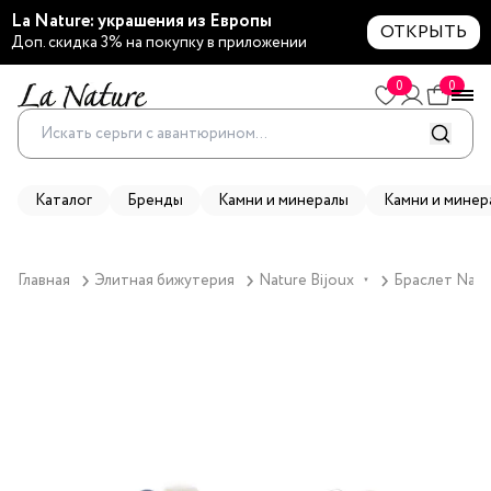
La Nature: украшения из Европы
ОТКРЫТЬ
Доп. скидка 3% на покупку в приложении
0
0
Каталог
Бренды
Камни и минералы
Камни и минер
Главная
Элитная бижутерия
Nature Bijoux
Браслет Natur
▼