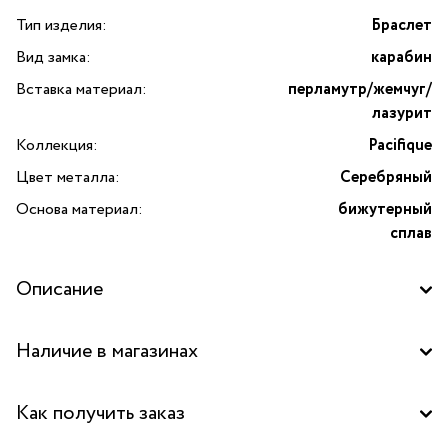
Тип изделия:
Браслет
Вид замка:
карабин
Вставка материал:
перламутр/жемчуг/
лазурит
Коллекция:
Pacifique
Цвет металла:
Серебряный
Основа материал:
бижутерный
сплав
Описание
Откройте для себя изысканную элегантность
Наличие в магазинах
французского бренда Nature Bijoux с браслетом Pacifique
двойным, украшенным натуральным перламутром,
Бутик "La Nature" в ТРК "Красный кит", Мытищи
жемчугом и лазуритом. Это украшение станет стильным
Как получить заказ
акцентом вашего образа и подчеркнёт вашу
Бутик "La Nature" в ТРК "Щука", Москва