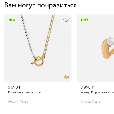
Вам могут понравиться
Курьером за 1-2 дня
В пункт выдачи заказов Boxberry
NEW
NEW
Транспортной компанией по России
Подробнее о сроках доставки
5 590 ₽
3 890 ₽
Колье Ringo биколорное
Кольцо Ringo с жемчуго
Moon Paris
Moon Paris