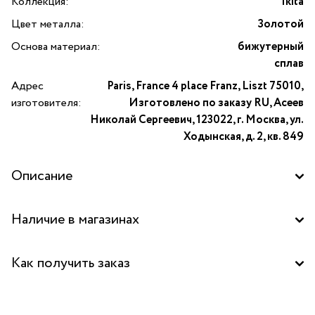
Коллекция:
Ikita
Цвет металла:
Золотой
Основа материал:
бижутерный
сплав
Адрес
Paris, France 4 place Franz, Liszt 75010,
изготовителя:
Изготовлено по заказу RU, Асеев
Николай Сергеевич, 123022, г. Москва, ул.
Ходынская, д. 2, кв. 849
Описание
Браслет-цепь Ikita из золотистого бижутерного сплава.
Наличие в магазинах
Выполнен из крупных круглых и овальных звеньев.
Лаконичный современный аксессуар, вдохновленный
Центральный склад
пластичностью и блеском металла.
Как получить заказ
Забрать бесплатно в бутике