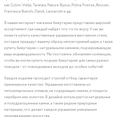
как Ciclon, Vidda, Taratata, Nature Bijoux, Polina Firenze, Alcozer,
Francesca Bianchi, Dansk, Lanzerotti и др.
В нашем интернет-магазине бижутерии представлен широкий
ассортимент, где каждый найдет что-то по вкусу. У нас вы
можете купить качественные украшения в винтажном стиле,
которые придадут вашему образу неповторимый шарм, а также
купить бижутерию с натуральными камнями, подчеркивающую
вашу индивидуальность. Мы постоянно обновляем коллекции,
чтобы вы могли купить модную бижутерию для самых разных
поводов – от повседневных выходов до особых событий.
Каждое изделие проходит строгий отбор, гарантируя
премиальное качество. Украшения изготовлены из
гипоаллергенных сплавов, не содержащих никель, и покрыты
серебром или золотом. В дизайне используются натуральные
и полудрагоценные камни, а также редкие природные
материалы, что делает каждое украшение уникальным
произведением искусства.