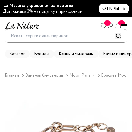
La Nature: украшения из Европы
ОТКРЫТЬ
Доп. скидка 3% на покупку в приложении
0
0
Каталог
Бренды
Камни и минералы
Камни и минер
Главная
Элитная бижутерия
Moon Paris
Браслет Moon Par
▼