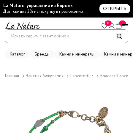
La Nature: украшения из Европы
ОТКРЫТЬ
Доп. скидка 3% на покупку в приложении
0
0
Каталог
Бренды
Камни и минералы
Камни и минер
Главная
Элитная бижутерия
Lanzerotti
Браслет Lanzerot
▼