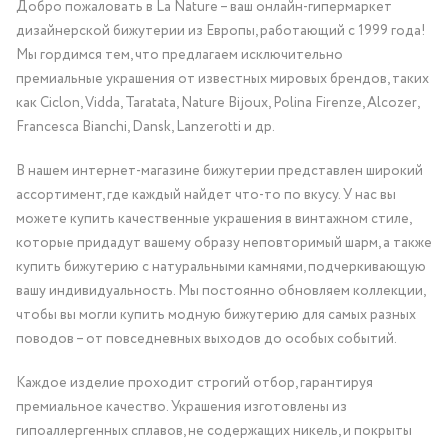
Добро пожаловать в La Nature – ваш онлайн-гипермаркет
дизайнерской бижутерии из Европы, работающий с 1999 года!
Мы гордимся тем, что предлагаем исключительно
премиальные украшения от известных мировых брендов, таких
как Ciclon, Vidda, Taratata, Nature Bijoux, Polina Firenze, Alcozer,
Francesca Bianchi, Dansk, Lanzerotti и др.
В нашем интернет-магазине бижутерии представлен широкий
ассортимент, где каждый найдет что-то по вкусу. У нас вы
можете купить качественные украшения в винтажном стиле,
которые придадут вашему образу неповторимый шарм, а также
купить бижутерию с натуральными камнями, подчеркивающую
вашу индивидуальность. Мы постоянно обновляем коллекции,
чтобы вы могли купить модную бижутерию для самых разных
поводов – от повседневных выходов до особых событий.
Каждое изделие проходит строгий отбор, гарантируя
премиальное качество. Украшения изготовлены из
гипоаллергенных сплавов, не содержащих никель, и покрыты