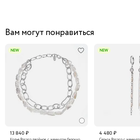
Вам могут понравиться
NEW
NEW
13 840 ₽
4 480 ₽
Колье Rococo двойное, с жемчугом барокко
Серьги Rococo с жемчуг