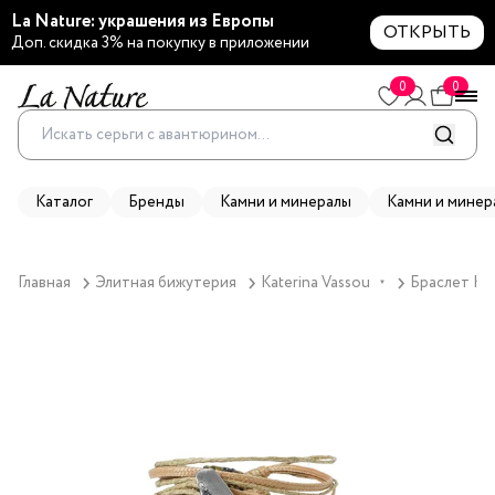
La Nature: украшения из Европы
ОТКРЫТЬ
Доп. скидка 3% на покупку в приложении
0
0
Каталог
Бренды
Камни и минералы
Камни и минер
Главная
Элитная бижутерия
Katerina Vassou
Браслет Kat
▼