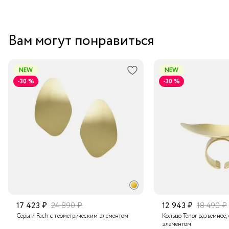
Vassou — браслета Rebutia, который воплощает в себе
стиль, качество и эксклюзивность.
Вам могут понравиться
NEW
NEW
-30 %
-30 %
17 423 ₽
24 890 ₽
12 943 ₽
18 490 ₽
Серьги Fach с геометрическим элементом
Кольцо Tenor разъемное,
элементом