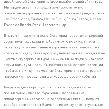
дизайнерской бижутерии из Европы, работающий с 1999 года!
Мы гордимся тем, что предлагаем исключительно
премиальные украшения от известных мировых брендов, таких
как Ciclon, Vidda, Taratata, Nature Bijoux, Polina Firenze, Alcozer,
Francesca Bianchi, Dansk, Lanzerotti и др.
В нашем интернет-магазине бижутерии представлен широкий
ассортимент, где каждый найдет что-то по вкусу. У нас вы
можете купить качественные украшения в винтажном стиле,
которые придадут вашему образу неповторимый шарм, а также
купить бижутерию с натуральными камнями, подчеркивающую
вашу индивидуальность. Мы постоянно обновляем коллекции,
чтобы вы могли купить модную бижутерию для самых разных
поводов – от повседневных выходов до особых событий.
Каждое изделие проходит строгий отбор, гарантируя
премиальное качество. Украшения изготовлены из
гипоаллергенных сплавов, не содержащих никель, и покрыты
серебром или золотом. В дизайне используются натуральные